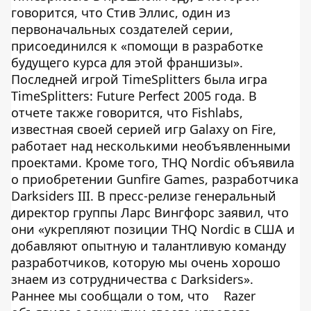
говорится, что Стив Эллис, один из
первоначальных создателей серии,
присоединился к «помощи в разработке
будущего курса для этой франшизы».
Последней игрой TimeSplitters была игра
TimeSplitters: Future Perfect 2005 года. В
отчете также говорится, что Fishlabs,
известная своей серией игр Galaxy on Fire,
работает над несколькими необъявленными
проектами. Кроме того, THQ Nordic объявила
о приобретении Gunfire Games, разработчика
Darksiders III. В пресс-релизе генеральный
директор группы Ларс Вингфорс заявил, что
они «укрепляют позиции THQ Nordic в США и
добавляют опытную и талантливую команду
разработчиков, которую мы очень хорошо
знаем из сотрудничества с Darksiders».
Раннее мы сообщали о том, что
Razer