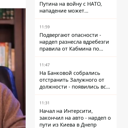
Путина на войну с НАТО,
нападение может
произойти осенью – в WSJ
раскрыли детали
11:59
Подвергают опасности -
нардеп разнесла вдребезги
правила от Кабмина по
хранению горючего
11:47
На Банковой собрались
отстранить Залужного от
должности - появились все
признаки
11:31
Начал на Интерсити,
закончил на авто - нардеп о
пути из Киева в Днепр