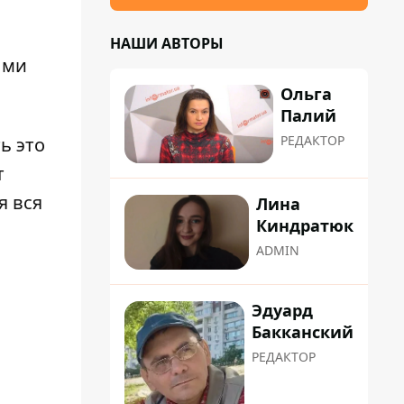
НАШИ АВТОРЫ
ыми
Ольга
Палий
РЕДАКТОР
ь это
т
я вся
Лина
Киндратюк
ADMIN
Эдуард
Бакканский
РЕДАКТОР