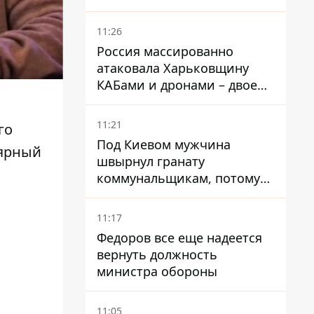
11:26
Россия массированно
атаковала Харьковщину
КАБами и дронами – двое
погибших и 19 раненых
11:21
го
Под Киевом мужчина
лярный
швырнул гранату
коммунальщикам, потому
что не хотел платить по
квитанциям
11:17
Федоров все еще надеется
вернуть должность
министра обороны
11:05