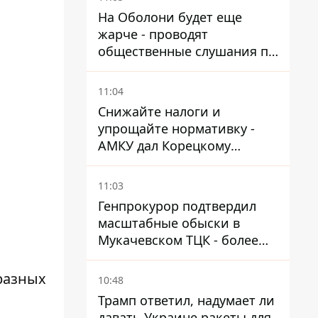
На Оболони будет еще
жарче - проводят
общественные слушания по
поводу храма УГКЦ на
Северной
11:04
Снижайте налоги и
упрощайте нормативку -
АМКУ дал Корецкому
советы по снижению цен на
топливо
11:03
Генпрокурор подтвердил
масштабные обыски в
Мукачевском ТЦК - более
1,5 тысяч списанных с
военного учета за взятки
 разных
10:48
Трамп ответил, надумает ли
давать Украине ракеты для