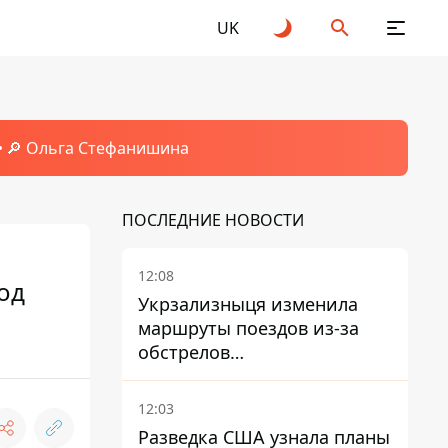
UK
🔎 Ольга Стефанишина
ПОСЛЕДНИЕ НОВОСТИ
12:08
од
Укрзализныця изменила
маршруты поездов из-за
обстрелов
Днепропетровщины,
Харьковщины и Запорожья
12:03
Разведка США узнала планы