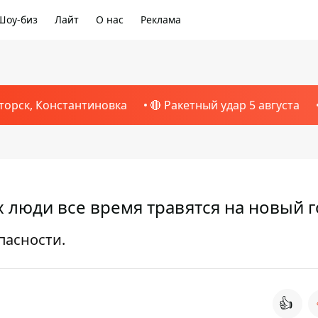
Шоу-биз
Лайт
О нас
Реклама
торск, Константиновка
🔴 Ракетный удар 5 августа
 люди все время травятся на новый г
пасности.
👍