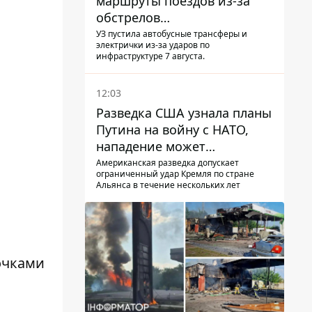
маршруты поездов из-за
обстрелов
Днепропетровщины,
УЗ пустила автобусные трансферы и
электрички из-за ударов по
Харьковщины и Запорожья
инфраструктуре 7 августа.
12:03
Разведка США узнала планы
Путина на войну с НАТО,
нападение может
произойти осенью – в WSJ
Американская разведка допускает
ограниченный удар Кремля по стране
раскрыли детали
Альянса в течение нескольких лет
очками