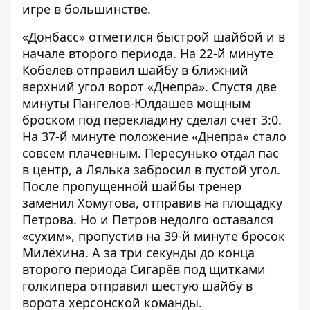
игре в большинстве.
«Донбасс» отметился быстрой шайбой и в
начале второго периода. На 22-й минуте
Кобелев отправил шайбу в ближний
верхний угол ворот «Днепра». Спустя две
минуты Пангелов-Юлдашев мощным
броском под перекладину сделал счёт 3:0.
На 37-й минуте положение «Днепра» стало
совсем плачевным. Пересунько отдал пас
в центр, а Лялька забросил в пустой угол.
После пропущенной шайбы тренер
заменил Хомутова, отправив на площадку
Петрова. Но и Петров недолго оставался
«сухим», пропустив на 39-й минуте бросок
Милёхина. А за три секунды до конца
второго периода Сигарёв под щитками
голкипера отправил шестую шайбу в
ворота херсонской команды.