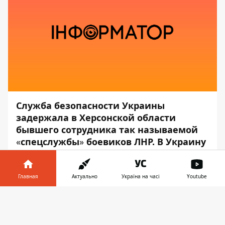
Служба безопасности Украины
задержала в Херсонской области
бывшего сотрудника так называемой
«
спецслужбы
»
боевиков ЛНР. В Украину
он приехал из РФ.
Об этом сообщает
Информатор
со
Главная
Актуально
Україна на часі
Youtube
ссылкой на
пресс-службу
СБУ.
Информатор в
Скачать
Злоумышленник незаконно занял
телефоне
👉
должность администратора одного из