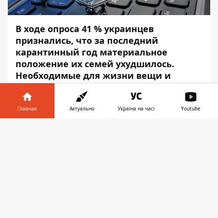
В ходе опроса 41 % украинцев
признались, что за последний
карантинный год материальное
положение их семей ухудшилось.
Необходимые для жизни вещи и
товары они либо покупают в кредит,
либо копят деньги.
Главная
Актуально
Україна на часі
Youtube
На что копят украинцы — выяснил
Информатор в
Информатор
со ссылкой на
Минфин
.
Скачать
телефоне
👉
Низкий уровень дохода имеют 17 %
украинцев. При этом, 4 % из них — это
люди, которым часто не хватает на еду,
ещё 13 % — не имеют возможности
купить новую одежду.
Порядка 70 % украинцев имеют средний