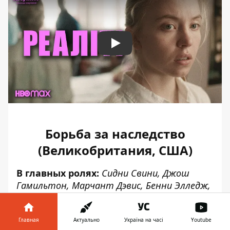
Play
Борьба за наследство
(Великобритания, США)
В главных ролях:
Сидни Свини, Джош
Гамильтон, Марчант Дэвис, Бенни Элледж,
Джон Вэй
Черная комедия является проектом
Главная
Актуально
Україна на часі
Youtube