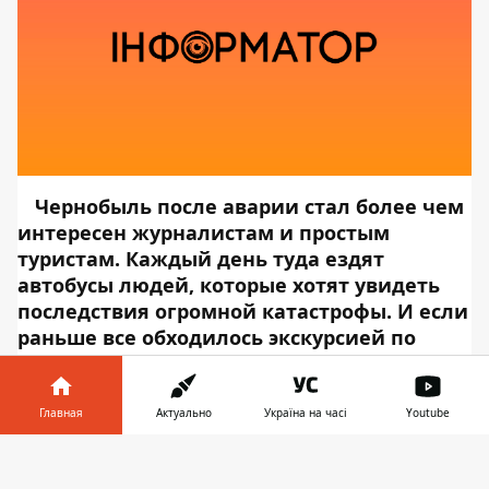
Чернобыль после аварии стал более чем
интересен журналистам и простым
туристам. Каждый день туда ездят
автобусы людей, которые хотят увидеть
последствия огромной катастрофы. И если
раньше все обходилось экскурсией по
Припяти, то сейчас презентуют тур внутрь
электростанции.
Группа из 15
журналистов получила доступ к
Главная
Актуально
Україна на часі
Youtube
диспетчерской 4 энергоблока ЧАЭС.
Об
Информатор в
этом сообщает
Информатор Tech
,
Скачать
телефоне
👉