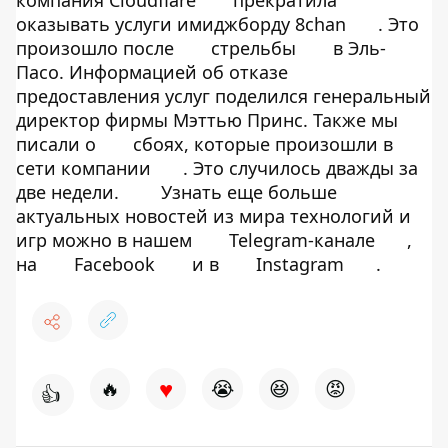
компания Cloudflare
прекратила
оказывать услуги имиджборду 8chan
. Это
произошло после
стрельбы
в Эль-
Пасо. Информацией об отказе
предоставления услуг поделился генеральный
директор фирмы Мэттью Принс. Также мы
писали о
сбоях, которые произошли в
сети компании
. Это случилось дважды за
две недели.
Узнать еще больше
актуальных новостей из мира технологий и
игр можно в нашем
Telegram-канале
,
на
Facebook
и в
Instagram
.
♥
🔥
😭
😆
😡
👍