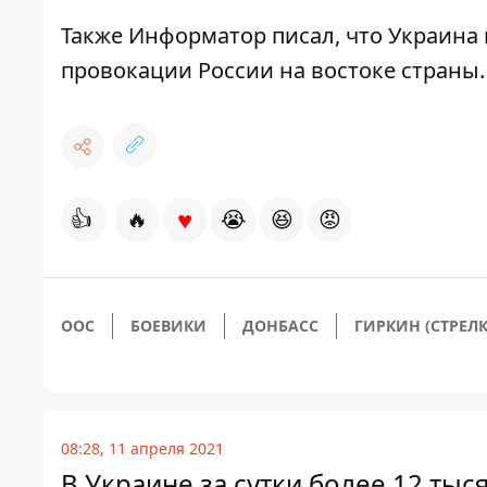
Также
Информатор
писал, что Украина
провокации России
на востоке страны
♥
👍
🔥
😭
😆
😡
ООС
БОЕВИКИ
ДОНБАСС
ГИРКИН (СТРЕЛК
08:28, 11 апреля 2021
В Украине за сутки более 12 тыс