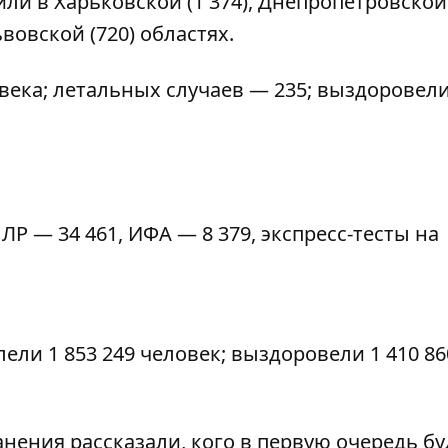
и в Харьковской (1 374), Днепропетровской (
вовской (720) областях.
овека; летальных случаев — 235; выздоровел
ПЛР — 34 461, ИФА — 8 379, экспресс-тесты на
ели 1 853 249 человек; выздоровели 1 410 86
анения рассказали,
кого в первую очередь бу