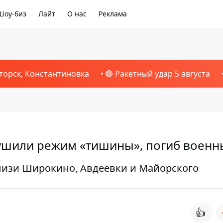
Шоу-биз
Лайт
О нас
Реклама
торск, Константиновка
🔴 Ракетный удар 5 августа
рушили режим «тишины», погиб воен
лизи Широкино, Авдеевки и Майорского
👍