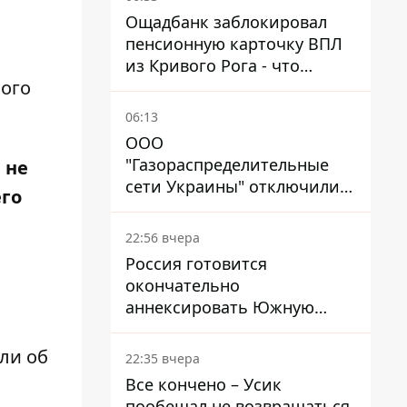
Ощадбанк заблокировал
пенсионную карточку ВПЛ
из Кривого Рога - что
вого
решил суд
06:13
ООО
"Газораспределительные
 не
сети Украины" отключили
его
львовянке газ - что решил
суд
22:56 вчера
Россия готовится
окончательно
аннексировать Южную
Осетию – страны НАТО
обеспокоены
али об
22:35 вчера
Все кончено – Усик
пообещал не возвращаться