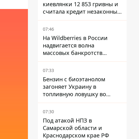
киевлянки 12 853 гривны и
считала кредит незаконным
- что решил суд
07:46
На Wildberries в России
надвигается волна
массовых банкротств
продавцов - Reuters
07:33
Бензин с биоэтанолом
загоняет Украину в
топливную ловушку во
время войны - Сергей Куюн
07:30
Под атакой НПЗ в
Самарской области и
Краснодарском крае РФ