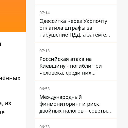
07:14
Одесситка через Укрпочту
оплатила штрафы за
нарушение ПДД, а затем ее
счета заблокировали - в
и
чем причина и что решил
07:13
суд
Российская атака на
Киевщину - погибли три
человека, среди них
нённых
ребенок 2022 года
рождения
06:53
Международный
, из
финмониторинг и риск
двойных налогов – советы
не
украинцам в Польше
06:33