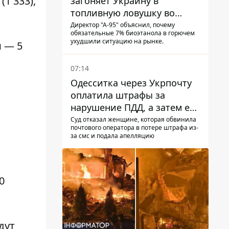
1 333),
загоняет Украину в
топливную ловушку во
время войны - Сергей Куюн
Директор "А-95" объяснил, почему
обязательные 7% биоэтанола в горючем
ухудшили ситуацию на рынке.
и — 5
07:14
Одесситка через Укрпочту
оплатила штрафы за
нарушение ПДД, а затем ее
счета заблокировали - в
Суд отказал женщине, которая обвинила
почтового оператора в потере штрафа из-
чем причина и что решил
за смс и подала апелляцию
суд
0
дут