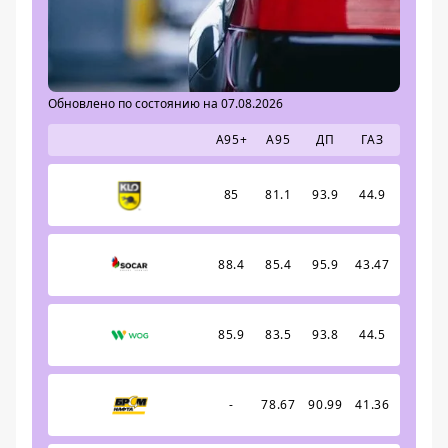
Обновлено по состоянию на 07.08.2026
А95+
А95
ДП
ГАЗ
85
81.1
93.9
44.9
88.4
85.4
95.9
43.47
85.9
83.5
93.8
44.5
-
78.67
90.99
41.36