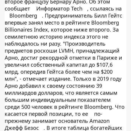
второе французу Бернару Арно. Об этом
сообщает
Информатор Tech
, ссылаясь на
Bloomberg
. Предприниматель Билл Гейтс
впервые занял место в рейтинге Bloomberg
Billionaires Index, которое ниже второго. За
семилетнюю историю индекса этого не
наблюдалось ни разу. "Производитель
предметов роскоши LVMH, принадлежащий
Арно, достиг рекордной отметки в Париже и
увеличил собственный капитал до $107,6
млрд, опередив Гейтса более чем на $200
млн", - отмечает издание. Только в 2019 году
Арно добавил к своему состоянию 39
миллиардов долларов, что является самым
большим индивидуальным показателем
среди 500 человек в рейтинге Bloomberg. Что
касается первой позиции, то ее
по-
прежнему занимает основатель Amazon
Джефф Безос
. В итоге таблица богатейших