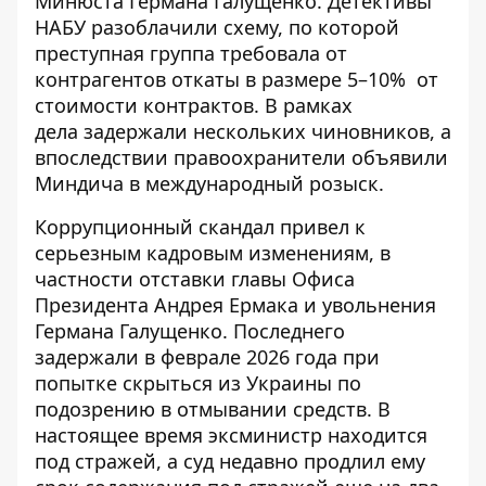
Минюста Германа Галущенко. Детективы
НАБУ разоблачили схему, по которой
преступная группа требовала от
контрагентов
откаты в размере 5–10%
от
стоимости контрактов. В рамках
дела
задержали нескольких чиновников
, а
впоследствии правоохранители объявили
Миндича в международный розыск.
Коррупционный скандал привел к
серьезным кадровым изменениям, в
частности
отставки главы Офиса
Президента Андрея Ермака
и
увольнения
Германа Галущенко
. Последнего
задержали в феврале 2026 года при
попытке скрыться из Украины по
подозрению в отмывании средств. В
настоящее время
эксминистр находится
под стражей
, а суд недавно продлил ему