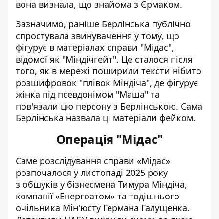
вона визнала, що знайома з Єрмаком.
Зазначимо, раніше
Берлінська публічно
спростувала звинувачення
у тому, що
фігурує в матеріалах
справи "Мідас",
відомої як "Міндічгейт"
. Це сталося після
того, як в мережі поширили тексти нібито
розшифровок "плівок Міндіча", де фігурує
жінка під псевдонімом "Маша" та
пов'язали цю персону з Берлінською. Сама
Берлінська назвала ці матеріали фейком.
Операція "Мідас"
Саме розслідування справи «Мідас»
розпочалося у листопаді 2025 року
з
обшуків у бізнесмена Тимура Міндіча
,
компанії «Енергоатом» та тодішнього
очільника Мін'юсту Германа Галущенка.