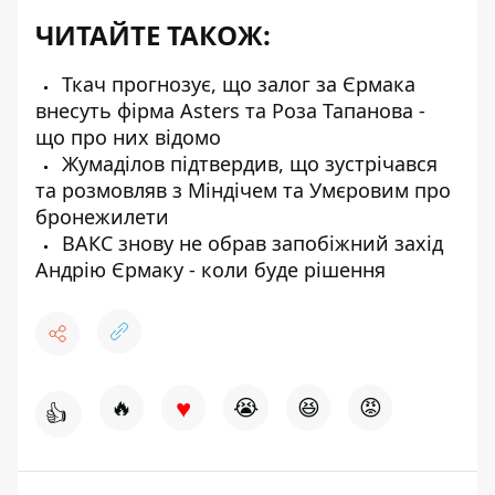
ЧИТАЙТЕ ТАКОЖ:
Ткач прогнозує, що залог за Єрмака
внесуть фірма Asters та Роза Тапанова -
що про них відомо
Жумаділов підтвердив, що зустрічався
та розмовляв з Міндічем та Умєровим про
бронежилети
ВАКС знову не обрав запобіжний захід
Андрію Єрмаку - коли буде рішення
♥
🔥
😭
😆
😡
👍