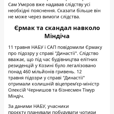
Сам
Умєров вже надавав слідству усі
необхідні пояснення
. Сказати більше він
не може через вимоги слідства.
Єрмак та скандал навколо
Міндіча
11 травня НАБУ і САП повідомили Єрмаку
про
підозру у справі "Династії"
. Слідство
вважає, що під час будівництва елітних
резиденцій у Козині було легалізовано
понад 460 мільйонів гривень. 12
травня
підозри у справі "Династії"
отримали
колишній віцепремʼєр-міністр
Олексій Чернишов та бізнесмен Тімур
Міндіч.
За даними НАБУ, учасники
проєкту
планували побудувати чотири