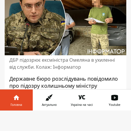
ДБР підозрює ексміністра Омеляна в ухиленні
від служби. Колаж: Інформатор
Державне бюро розслідувань повідомило
про підозру колишньому міністру
інфраструктури України Володимиру
Омеляну - його звинувачують в ухиленні
Головна
Актуально
Україна на часі
Youtube
від несення військової служби шляхом
обману в умовах воєнного стану.
Раніше
Інформатор у
Завантажити
Омелян потрапив на передові шпальти
телефоні
👉
через поранення на фронті влітку 2024