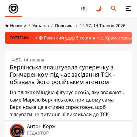
RU
Новини
Україна
Політика
14:57, 14 Травня 2026
🔴 Ракетний удар 5 серпня
⚠️ Краматорськ, 
ТОПТЕМИ:
14:57, 14 травня
Берлінська влаштувала суперечку з
Гончаренком під час засідання ТСК -
обізвала його російським агентом
На плівках Міндіча фігурує особа, яку вважають
саме Марією Берлінською, при цьому сама
Берлінська це активно спростовує, щоб
з'ясувати це питання, її викликали до ТСК
Антон Корж
РЕДАКТОР