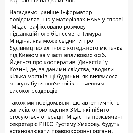
вартою ще на два місяці.
Нагадаємо, раніше Інформатор
повідомляв, що у матеріалах НАБУ у справі
"Мідас" зафіксовано розмову
підсанкційного бізнесмена Тимура
Міндіча, яка може свідчити про
будівництво елітного котеджного містечка
під Києвом за участі впливових осіб.
Йдеться про
кооператив "Династія" у
Козині
, де, за даними слідства, зводили
кілька маєтків. Ці будинки, як виявилося,
можуть бути пов’язані із оточенням
високопосадовців.
Також ми повідомляли, що автентичність
записів, оприлюдених ЗМІ, які нібито
стосуються операції "Мідас" та присвячені
секретарю РНБО Рустему Умєрову, будуть
встановлювати правоохоронні органи.