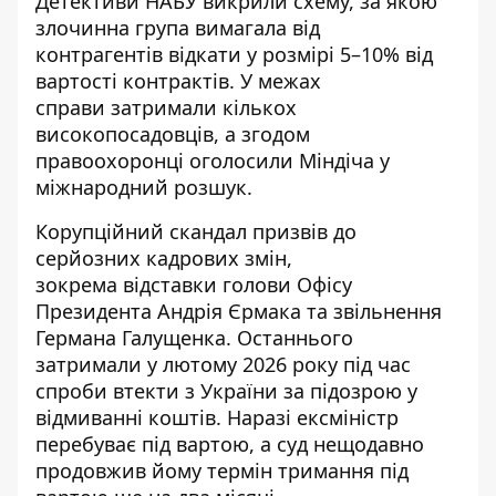
Детективи НАБУ викрили схему, за якою
злочинна група вимагала від
контрагентів
відкати у розмірі 5–10%
від
вартості контрактів. У межах
справи
затримали кількох
високопосадовців
, а згодом
правоохоронці оголосили Міндіча у
міжнародний розшук.
Корупційний скандал призвів до
серйозних кадрових змін,
зокрема
відставки голови Офісу
Президента Андрія Єрмака
та
звільнення
Германа Галущенка
. Останнього
затримали у лютому 2026 року під час
спроби втекти з України за підозрою у
відмиванні коштів. Наразі
ексміністр
перебуває під вартою
, а суд нещодавно
продовжив йому термін тримання під