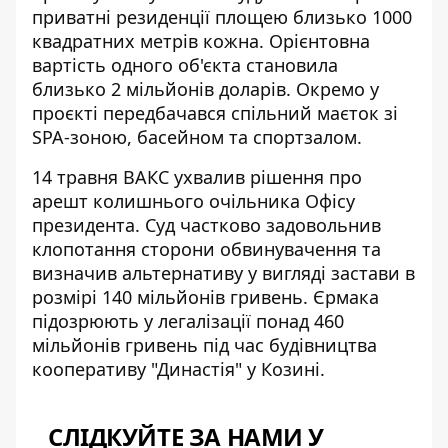
приватні резиденції
площею близько 1000
квадратних метрів кожна. Орієнтовна
вартість одного об'єкта становила
близько 2 мільйонів доларів. Окремо у
проєкті передбачався спільний маєток зі
SPA-зоною, басейном та спортзалом.
14 травня
ВАКС ухвалив рішення про
арешт
колишнього очільника Офісу
президента. Суд частково задовольнив
клопотання сторони обвинувачення та
визначив альтернативу у вигляді застави в
розмірі 140 мільйонів гривень. Єрмака
підозрюють у легалізації понад 460
мільйонів гривень під час будівництва
кооперативу "Династія" у Козині.
СЛІДКУЙТЕ ЗА НАМИ У