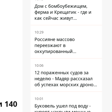
Дом с бомбоубежищем,
ферма и Крещатик - где и
как сейчас живут
украинские знаменитости
10:29
Россияне массово
переезжают в
оккупированный
Мариуполь, а местных
оставляют без жилья
10:06
12 пораженных судов за
неделю - Мадяр рассказал
об успехах морских дронов
в Черном и Азовском морях
10:01
 140
Буковель ушел под воду -
курорт накрыли мощные