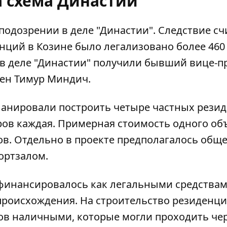
а схема Династии
подозрении в деле "Династии"
. Следствие сч
нций в Козине было легализовано более 460
в деле "Династии" получили
бывший вице-пр
ен Тимур Миндич.
ланировали построить четыре частных рези
ов каждая. Примерная стоимость одного об
ов. Отдельно в проекте предполагалось общ
ортзалом.
 финансировалось как легальными средствами
роисхождения. На строительство резиденц
ров наличными, которые могли
проходить чер