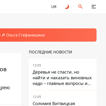
UK
🔎 Ольга Стефанишина
ПОСЛЕДНИЕ НОВОСТИ
12:05
нов
Деревья не спасти, но
найти и наказать виновных
надо – главные вопросы и
дрею
выводы из конфликта на
Теремках
12:05
Соломия Витвицкая