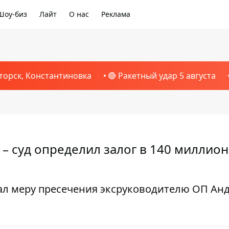
Шоу-биз
Лайт
О нас
Реклама
торск, Константиновка
🔴 Ракетный удар 5 августа
 – суд определил залог в 140 миллио
л меру пресечения эксруководителю ОП Ан