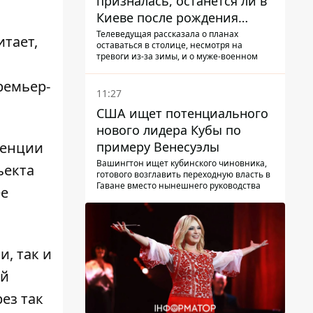
призналась, останется ли в
Киеве после рождения
ребенка
Телеведущая рассказала о планах
итает,
оставаться в столице, несмотря на
тревоги из-за зимы, и о муже-военном
емьер-
11:27
США ищет потенциального
нового лидера Кубы по
примеру Венесуэлы
денции
Вашингтон ищет кубинского чиновника,
ъекта
готового возглавить переходную власть в
Гаване вместо нынешнего руководства
ее
, так и
ий
ез так