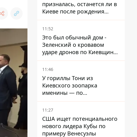
призналась, останется ли в
Киеве после рождения
ребенка
11:52
Это был обычный дом -
Зеленский о кровавом
ударе дронов по Киевщине,
где погибли дедушка,
бабушка и их малолетний
11:46
внук
У гориллы Тони из
Киевского зоопарка
именины — по
человеческим меркам ему
уже больше 90 лет
11:27
США ищет потенциального
нового лидера Кубы по
примеру Венесуэлы