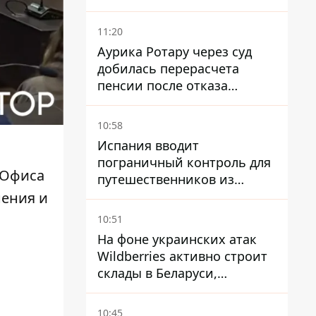
11:20
Аурика Ротару через суд
добилась перерасчета
пенсии после отказа
Пенсионного фонда
10:58
Испания вводит
пограничный контроль для
 Офиса
путешественников из
Италии из-за
нения и
миграционного конфликта
10:51
На фоне украинских атак
Wildberries активно строит
склады в Беларуси,
Казахстане, Узбекистане
10:45