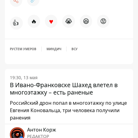
♥
🔥
😭
😆
😡
👍
РУСТЕМ УМЕРОВ
МИНДИЧ
ВСУ
19:30, 13 мая
В Ивано-Франковске Шахед влетел в
многоэтажку – есть раненые
Российский дрон попал в многоэтажку по улице
Евгения Коновальца, три человека получили
ранения
Антон Корж
РЕДАКТОР