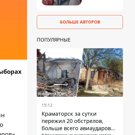
БОЛЬШЕ АВТОРОВ
ПОПУЛЯРНЫЕ
ыборах
15:12
Краматорск за сутки
лн
пережил 20 обстрелов,
ую
больше всего авиаударов
аров»,