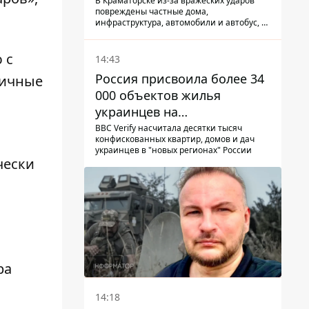
КАБ-250
В Краматорске из-за вражеских ударов
повреждены частные дома,
инфраструктура, автомобили и автобус, а
всего за сутки на Донетчине погиб один
человек и еще 15 получили ранения
 с
14:43
Россия присвоила более 34
личные
000 объектов жилья
украинцев на
оккупированных
BBC Verify насчитала десятки тысяч
конфискованных квартир, домов и дач
территориях -
украинцев в "новых регионах" России
расследование BBC
чески
ра
14:18