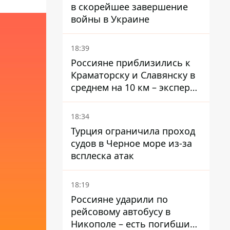
в скорейшее завершение
войны в Украине
18:39
Россияне приблизились к
Краматорску и Славянску в
среднем на 10 км – эксперт
предупредил об усилении
наступления
18:34
Турция ограничила проход
судов в Черное море из-за
всплеска атак
18:19
Россияне ударили по
рейсовому автобусу в
Никополе – есть погибший