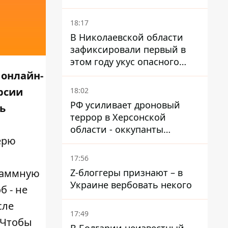
и раненые
18:17
В Николаевской области
зафиксировали первый в
этом году укус опасного
каракурта
 онлайн-
рсии
18:02
РФ усиливает дроновый
ь
террор в Херсонской
области - оккупанты
ерю
получили приказ свободно
охотиться на автомобили
17:56
Z-блоггеры признают – в
граммную
Украине вербовать некого
б - не
сле
17:49
 Чтобы