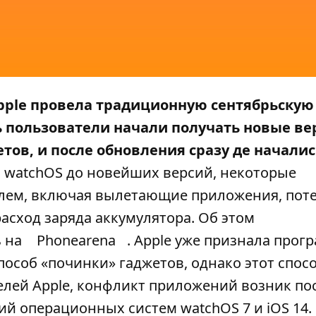
pple провела традиционную сентябрьскую
ь пользователи начали получать новые ве
тов, и после обновления сразу де началис
 watchOS до новейших версий, некоторые
блем, включая вылетающие приложения, пот
сход заряда аккумулятора. Об этом
ь на
Phonearena
. Apple уже признала про
соб «починки» гаджетов, однако этот спосо
елей Apple, конфликт приложений возник по
й операционных систем watchOS 7 и iOS 14.