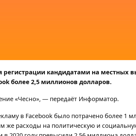
я регистрации кандидатами на местных в
ook более 2,5 миллионов долларов.
жение
«Чесно»
, — передаёт
Информатор
.
екламу в Facebook было потрачено более 1 м
лом же расходы на политическую и социальн
и в 2020 году превысили 2,56 миллиона долл