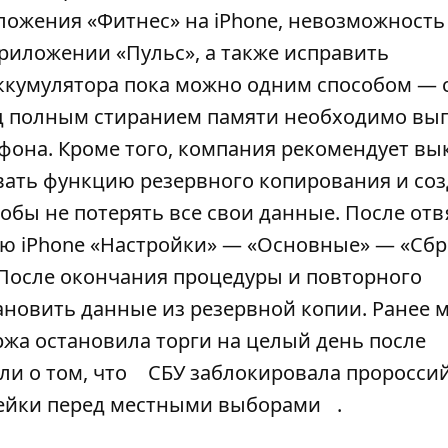
ложения «Фитнес» на iPhone, невозможность
приложении «Пульс», а также исправить
ккумулятора пока можно одним способом — 
ред полным стиранием памяти необходимо вы
тфона. Кроме того, компания рекомендует в
вать функцию резервного копирования и соз
обы не потерять все свои данные. После отв
еню iPhone «Настройки» — «Основные» — «Сб
 После окончания процедуры и повторного
ановить данные из резервной копии. Ранее 
жа остановила торги на целый день после
али о том, что
СБУ заблокировала проросси
фейки перед местными выборами
.