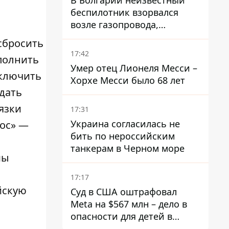
В Болгарии неизвестный
беспилотник взорвался
возле газопровода,
которым поставляют газ в
сбросить
Украину
17:42
полнить
Умер отец Лионеля Месси –
ыключить
Хорхе Месси было 68 лет
дать
язки
17:31
Украина согласилась не
рос» —
бить по нероссийским
танкерам в Черном море
мы
17:17
йскую
Суд в США оштрафовал
Meta на $567 млн ​​– дело в
опасности для детей в
соцсетях