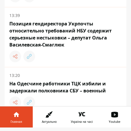
13:39
Позиция гендиректора Укрпочты
относительно требований НБУ содержит
серьезные нестыковки – депутат Ольга
Василевская-Смаглюк
13:20
На Одесчине работники ТЦК избили и
задержали полковника СБУ – военный
13:06
Главная
Актуально
Україна на часі
Youtube
В музее под Родиной-матерью