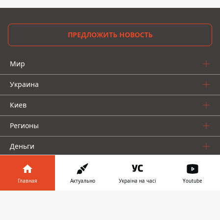
ПРЕДЛОЖИТЬ НОВОСТЬ
Мир
Украина
Киев
Регионы
Деньги
Шоу-биз
Главная
Актуально
Україна на часі
Youtube
Жизнь
Информатор в
Скачать
О нас
телефоне
👉