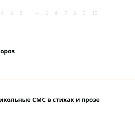
4
5
6
4
5
6
7
8
9
10
мороз
икольные СМС в стихах и прозе