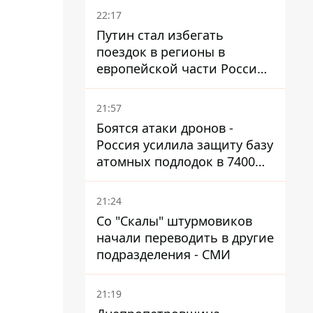
22:17
Путин стал избегать
поездок в регионы в
европейской части России,
куда регулярно долетают
дроны
21:57
Боятся атаки дронов -
Россия усилила защиту базу
атомных подлодок в 7400
км от Украины
21:24
Со "Скалы" штурмовиков
начали переводить в другие
подразделения - СМИ
21:19