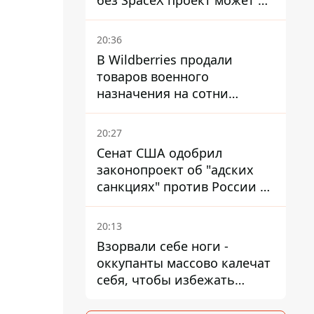
без SpaceX проект может не
обойтись
20:36
В Wildberries продали
товаров военного
назначения на сотни
миллионов, но удары ВСУ
изменили ситуацию
20:27
Сенат США одобрил
законопроект об "адских
санкциях" против России и
Ирана
20:13
Взорвали себе ноги -
оккупанты массово калечат
себя, чтобы избежать
штурмов - ГУР