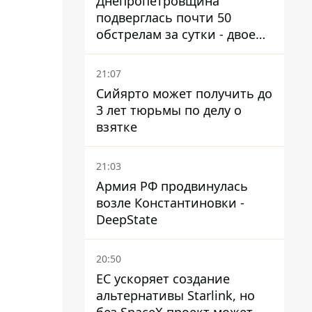
Днепропетровщина
подверглась почти 50
обстрелам за сутки - двое
погибших, шесть
пострадавших
21:07
Сийярто может получить до
3 лет тюрьмы по делу о
взятке
21:03
Армия РФ продвинулась
возле Константиновки -
DeepState
20:50
ЕС ускоряет создание
альтернативы Starlink, но