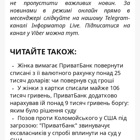
не пропустити важливих новин. За
новинами в режимі онлайн прямо в
месенджері слідкуйте на нашому Telegram-
каналі
Інформатор Live
. Підписатися на
канал у Viber можна
тут
.
ЧИТАЙТЕ ТАКОЖ:
Жінка вимагає ПриватБанк повернути
списані з її валютного рахунку понад 25
тисяч доларів: чи повернув суд гроші
У жінки з картки списали майже 106
тисяч гривень, ПриватБанк додатково
нарахував їй понад 9 тисяч гривень боргу:
яким було рішення суду
Позов проти Коломойського у США під
загрозою: "Приватбанк" звинувачує
ексвласників у спробі вплинути на суд у