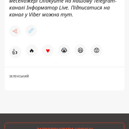
месенджері слідкуйте на нашому Telegram-
каналі
Інформатор Live
. Підписатися на
канал у Viber можна
тут
.
♥
🔥
😭
😆
😡
👍
ЗЕЛЕНСЬКИЙ