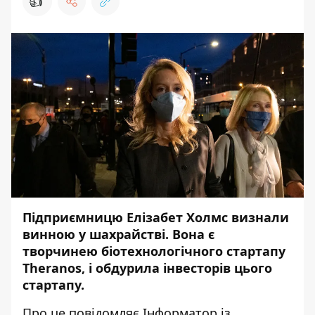
👍
Підприємницю Елізабет Холмс визнали
винною у шахрайстві. Вона є
творчинею біотехнологічного стартапу
Theranos, і обдурила інвесторів цього
стартапу.
Про це повідомляє
Інформатор
із