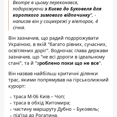
Вкотре в цьому переконався,
подорожуючи
з Києва до Буковеля для
короткого зимового відпочинку
", -
написав він у соцмережі у вівторок, 4
січня.
Він зазначив, що радий подорожувати
Україною, в якій "багато рівних, сучасних,
освітлених доріг". Водночас глава держави
зазначив, що "не всі дороги в ідеальному
стані", та й "з
роблено поки що не все
".
Він назвав найбільш критичні ділянки
трас, якими попрямував на гірськолижний
курорт:
траса М-06 Київ – Чоп;
траса в обхід Житомира;
частину маршруту Дубно – Буковель;
під'їзд до Рогатина.