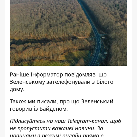
Раніше
Інформатор
повідомляв, що
Зеленському зателефонували з Білого
дому
.
Також ми писали,
про що Зеленський
говорив із Байденом
.
Підписуйтесь на наш
Telegram-канал
,
щоб
н
е пропустити важливі новини. За
новинами в режимі онлайн прямо в