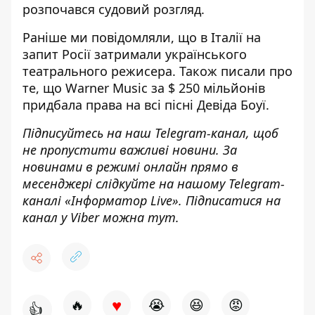
розпочався судовий розгляд.
Раніше ми повідомляли, що
в Італії на
запит Росії затримали українського
театрального режисера
. Також писали про
те, що
Warner Music за $ 250 мільйонів
придбала права на всі пісні Девіда Боуї
.
Підписуйтесь на наш
Telegram-канал
,
щоб
н
е пропустити важливі новини. За
новинами в режимі онлайн прямо в
месенджері слідкуйте на нашому Telegram-
каналі «
Інформатор Live»
. Підписатися на
канал у Viber можна
тут.
♥
🔥
😭
😆
😡
👍