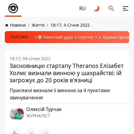
RU
Новини
Життя
18:17, 4 Січня 2022
🔴 Ракетний удар 5 серпня
⚠️ Краматорськ, 
ТОПТЕМИ:
18:17, 04 січня 2022
Засновницю стартапу Theranos Елізабет
Холмс визнали винною у шахрайстві: їй
загрожує до 20 років в'язниці
Присяжні визнали її винною за 4 пунктами
звинувачення
Олексій Турчак
ЖУРНАЛІСТ