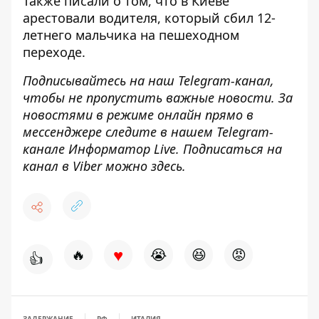
Также писали о том, что
в Киеве
арестовали водителя, который сбил 12-
летнего мальчика на пешеходном
переходе
.
Подписывайтесь на наш
Telegram-канал
,
чтобы не пропустить важные новости. За
новостями в режиме онлайн прямо в
мессенджере следите в нашем Telegram-
канале
Информатор Live
. Подписаться на
канал в Viber можно
здесь
.
♥
🔥
😭
😆
😡
👍