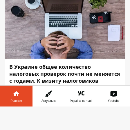
В Украине общее количество
налоговых проверок почти не меняется
с годами. К визиту налоговиков
советуют подготовиться почти семи
тысячам компаний.
Главная
Актуально
Україна на часі
Youtube
Об этом сообщает
Информатор
.
Информатор в
Скачать
Кого проверит налоговая в 2022 году
телефоне
👉
Всего собираются проверить 6 756