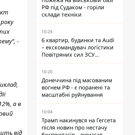
Пожежа на військовій базі
РФ під Судаком - горіли
єкт
склади техніки
 року
ятих
10:24
6 квартир, будинки та Audi
ему”, -
– екскомандувач логістики
Повітряних сил ЗСУ
отримав нову підозру
10:20
Донеччина під масованим
риклад,
вогнем РФ - є поранені та
ії
масштабні руйнування
12%, а в
10:04
ковий
Трамп накинувся на Гегсета
після новин про нестачу
жить від
боєприпасів – вимагав