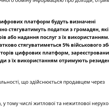
чного обміну інформацією про
доходи, отри
цифрових платформ будуть визначені
о стягуватимуть податки з громадян, які
ів або надання послуг з їх використанням
атково стягуватиметься 5% військового зб
орів цифрових платформ, зареєстрованих
оходи з їх використанням отримують резиде
іяльності, що здійснюється продавцем через
 у тому числі житлової та нежитлової нерухом