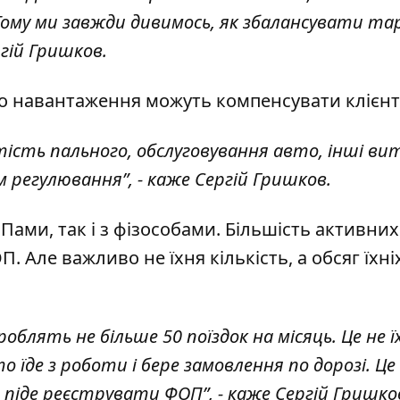
. Тому ми завжди дивимось, як збалансувати та
ргій Гришков.
го навантаження можуть компенсувати клієнт
ртість пального, обслуговування авто, інші в
м регулювання”, - каже Сергій Гришков.
Пами, так і з фізособами. Більшість активних
П. Але важливо не їхня кількість, а обсяг їхні
облять не більше 50 поїздок на місяць. Це не ї
 їде з роботи і бере замовлення по дорозі. Це
е піде реєструвати ФОП”, - каже Сергій Гришко