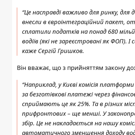
“Це насправді важливо для ринку, для 
внесли в євроінтеграційний пакет, от
сплатили податків на понад 680 мільй
водіїв (які не зареєстровані як ФОП). 
каже Сергій Гришков.
Він вважає, що з прийняттям закону дох
“Наприклад, у Києві комісія платформи
за безготівкові платежі через фінансо
сприймають це як 25%. Та в різних міст
прифронтових – ще менші. У законопроє
збір. Це не накладається на нашу коміс
автоматичного зменшення доходу водія.