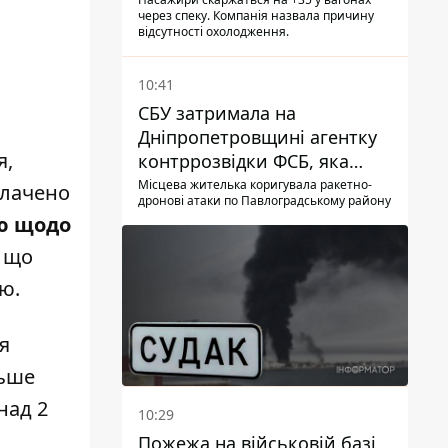
працюють кондиціонери під
через спеку. Компанія назвала причину
час спеки
відсутності охолодження.
10:41
СБУ затримала на
Дніпропетровщині агентку
я,
контррозвідки ФСБ, яка
готувала теракти –
Місцева жителька коригувала ракетно-
плачено
дронові атаки по Павлоградському району
шпигувала за військовими
ію щодо
, що
ю.
я
льше
над 2
10:29
Пожежа на військовій базі