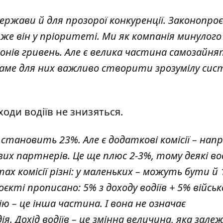
держави й для прозорої конкуренції. Законопро
же він у пріоритеті. Ми як компанія минулого
онів гривень. Але є велика частина самозайн
І саме для них важливо створити зрозумілу сист
оди водіїв не знизяться.
 становить 23%. Але є додаткові комісії – нап
вих партнерів. Це ще плюс 2-3%, тому деякі вод
ах комісії різні: у маленьких – можуть бути й 
кті прописано: 5% з доходу водіїв + 5% війсь
ію – це інша частина. І вона не означає
 Дохід водіїв – це змінна величина, яка зале