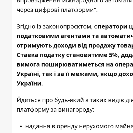
впровадження міжнародного автомати
через цифрові платформи
".
Згідно із законопроєктом
, о
ператори 
податковими агентами та автоматичн
отримують доходи від продажу товар
Ставка податку становитиме 5%, дод
вимога поширюватиметься на операт
Україні, так і за її межами, якщо д
України.
Йдеться про будь-який з таких видів д
платформу за винагороду:
надання в оренду нерухомого майна,