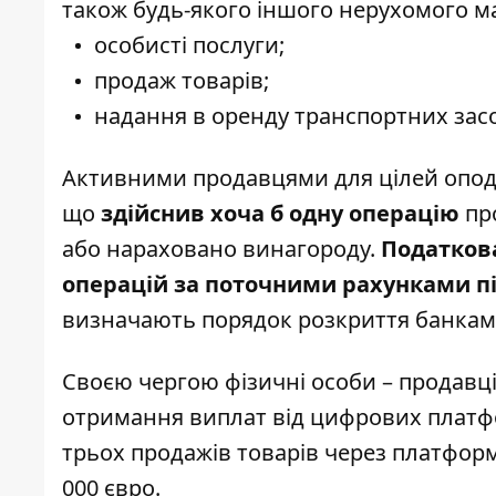
також будь-якого іншого нерухомого ма
особисті послуги;
продаж товарів;
надання в оренду транспортних засо
Активними продавцями для цілей опод
що
здійснив хоча б одну операцію
про
або нараховано винагороду.
Податков
операцій за поточними рахунками п
визначають порядок розкриття банками
Своєю чергою фізичні особи – продавц
отримання виплат від цифрових платф
трьох продажів товарів через платформ
000 євро.