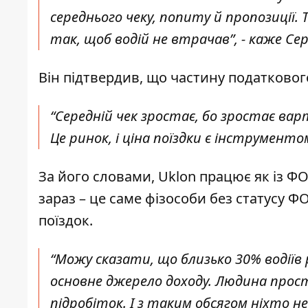
середнього чеку, попиту й пропозиції
так, щоб водій не втрачав”, - каже Се
Він підтвердив, що частину податково
“Середній чек зростає, бо зростає ва
Це ринок, і ціна поїздки є інструменто
За його словами, Uklon працює як із ФО
зараз – це саме фізособи без статусу ФО
поїздок.
“Можу сказати, що близько 30% водіїв р
основне джерело доходу. Людина просто
підробіток. І з таким обсягом ніхто н