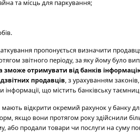
йна та місць для паркування;
бів.
аткування пропонується визначити продавц
тягом звітного періоду, за яку йому було ви
а зможе отримувати від банків інформац
ідзвітних продавців
, з урахуванням законів
 інформації, що містить банківську таємниц
і мають відкрити окремий рахунок у банку дл
орм, якщо вони протягом року здійснили бі
у, або продали товари чи послуги на суму по