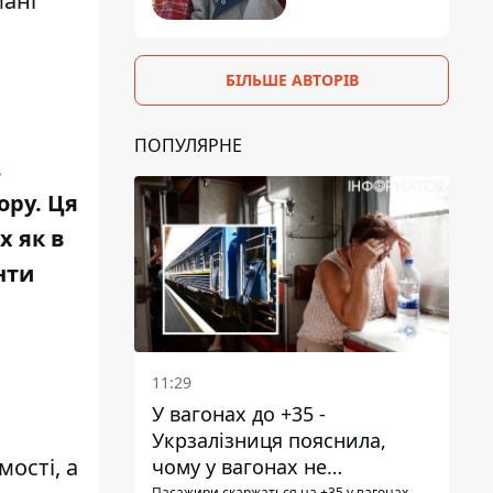
мані
БІЛЬШЕ АВТОРІВ
ПОПУЛЯРНЕ
.
ору. Ця
 як в
нти
11:29
У вагонах до +35 -
Укрзалізниця пояснила,
ості, а
чому у вагонах не
Пасажири скаржаться на +35 у вагонах