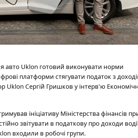
ня авто Uklon готовий виконувати норми
ифрові платформи стягувати податок
з доході
ор Uklon Сергій Гришков у інтерв'ю Економіч
тримував ініціативу Міністерства фінансів
пр
ійно звітувати в податкову про доходи водії
lon входили в робочі групи.