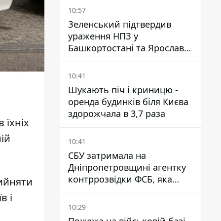
10:57
Зеленський підтвердив
ураження НПЗ у
Башкортостані та Ярославлі
- відео
10:41
Шукають піч і криницю -
оренда будинків біля Києва
здорожчала в 3,7 раза
в їхніх
ній
10:41
СБУ затримала на
Дніпропетровщині агентку
контррозвідки ФСБ, яка
ийняти
готувала теракти –
в і
шпигувала за військовими
10:29