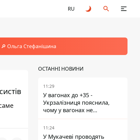
RU
🔎 Ольга Стефанішина
ОСТАННІ НОВИНИ
11:29
систів
У вагонах до +35 -
Укрзалізниця пояснила,
 саме
чому у вагонах не
працюють кондиціонери під
час спеки
11:24
У Мукачеві проводять