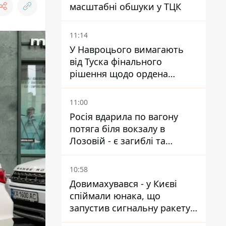
масштабні обшуки у ТЦК
11:14
У Навроцього вимагають
від Туска фінального
рішення щодо ордена
Зеленського – знайдіть в
собі мужність
11:00
Росія вдарила по вагону
потяга біля вокзалу в
Лозовій - є загиблі та
поранені
10:58
Довимахувався - у Києві
спіймали юнака, що
запустив сигнальну ракету,
аби потішити дівчат