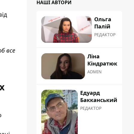
НАШІ АВТОРИ
від
Ольга
Палій
РЕДАКТОР
об все
Ліна
Кіндратюк
ADMIN
х
Едуард
Бакканський
РЕДАКТОР
о