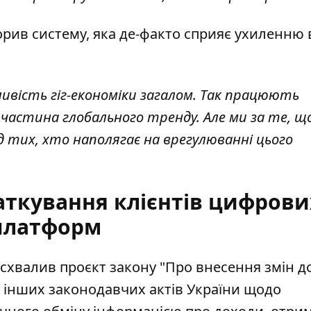
орив систему, яка де-факто сприяє ухиленню 
бливість гіг-економіки загалом. Так працюють
 частина глобального тренду. Але ми за те, щ
д тих, хто наполягає на врегулюванні цього
аткування клієнтів цифрови
платформ
я схвалив проєкт закону "
Про внесення змін д
 інших законодавчих актів України щодо