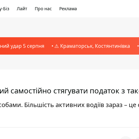
-Біз
Лайт
Про нас
Реклама
тний удар 5 серпня
⚠️ Краматорськ, Костянтинівка
ий самостійно стягувати податок з так
собами. Більшість активних водіїв зараз – це