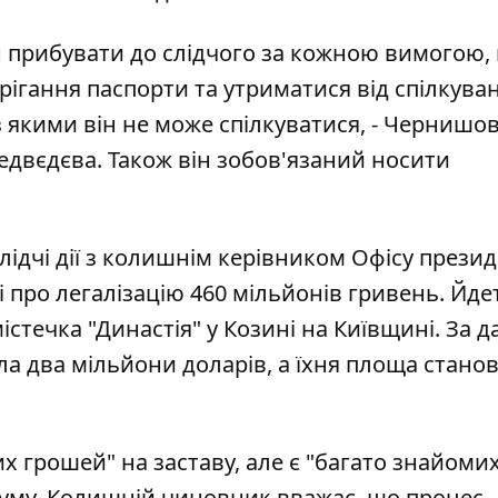
н прибувати до слідчого за кожною вимогою,
ерігання паспорти та утриматися від спілкуван
з якими він не може спілкуватися, - Чернишов
Медвєдєва. Також він зобов'язаний носити
лідчі дії з колишнім керівником Офісу презид
і про легалізацію
460 мільйонів гривень
. Йде
істечка "Династія" у Козині на Київщині. За 
ала два мільйони доларів, а їхня площа стано
х грошей" на заставу, але є "багато знайомих
 суму. Колишній чиновник вважає, що процес