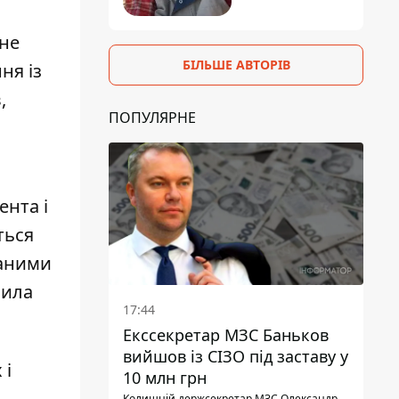
 не
БІЛЬШЕ АВТОРІВ
ня із
,
ПОПУЛЯРНЕ
ента і
ться
даними
вила
17:44
Екссекретар МЗС Баньков
вийшов із СІЗО під заставу у
 і
10 млн грн
Колишній держсекретар МЗС Олександр