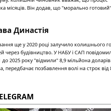
ька місяців. Він додав, що "морально готовий
ава Династія
ання ще у 2020 році залучило колишнього г
ей
через будівництво. У НАБУ і САП повідоми
1 до 2025 року "відмили" 8,9 мільйона доларів
а, передбачає позбавлення волі на строк від 
TELEGRAM