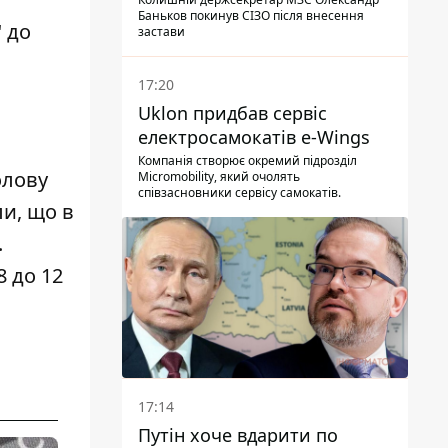
Баньков покинув СІЗО після внесення
" до
застави
17:20
Uklon придбав сервіс
електросамокатів e-Wings
Компанія створює окремий підрозділ
олову
Micromobility, який очолять
співзасновники сервісу самокатів.
ли, що в
.
8 до 12
17:14
Путін хоче вдарити по