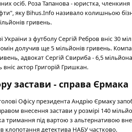
чних осіб.
Роза Тапанова
- юристка, членкиня
ти", яку Bihus.Info називало колишньою біз
ільйонів гривень
.
 України з футболу Сергій Ребров вніс 30 мі
омін долучив ще 5 мільйонів гривень. Компа
ивень, адвокат Сергій Свириба - 6,5 мільйон
ь вніс актор Григорій Гришкан.
ру застави - справа Єрмака
голові Офісу президента Андрію Єрмаку запо
правом внесення застави у розмірі 140 мільйо
ка тримання під вартою з альтернативою вн
ив клопотання детектива НАБУ частково.