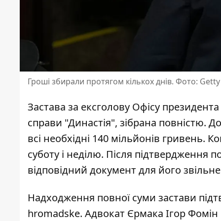
Гроші збирали протягом кількох днів. Фото: Gett
Застава за ексголову Офісу президента
справи "Династія"
, зібрана повністю. 
всі необхідні 140 мільйонів гривень. 
суботу і неділю. Після підтвердження 
відповідний документ для його звільнен
Надходження повної суми застави під
hromadske. Адвокат Єрмака Ігор Фомін