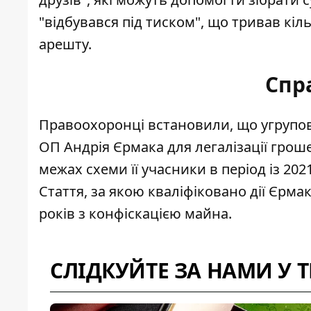
"відбувався під тиском", що тривав кіл
арешту.
Спр
Правоохоронці встановили, що угрупов
ОП Андрія Єрмака для
легалізації грош
межах схеми її учасники в період із 202
Стаття, за якою кваліфіковано дії Єрмак
років з конфіскацією майна.
СЛІДКУЙТЕ ЗА НАМИ У 