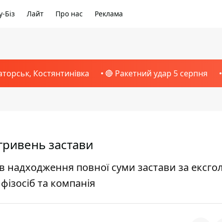
-Біз
Лайт
Про нас
Реклама
аторськ, Костянтинівка
🔴 Ракетний удар 5 серпня
гривень застави
 надходження повної суми застави за ексго
 фізосіб та компанія