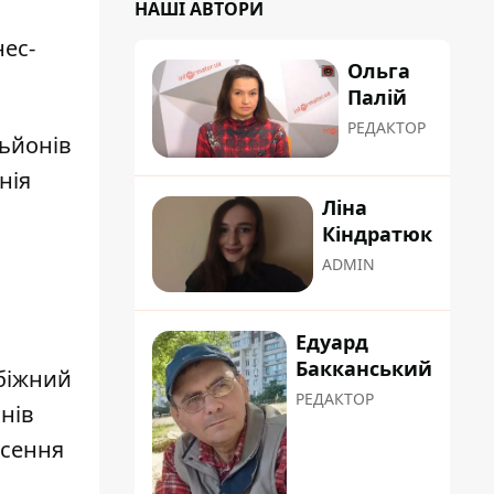
НАШІ АВТОРИ
нес-
Ольга
Палій
РЕДАКТОР
льйонів
нія
Ліна
а
Кіндратюк
ADMIN
Едуард
Бакканський
біжний
РЕДАКТОР
нів
есення