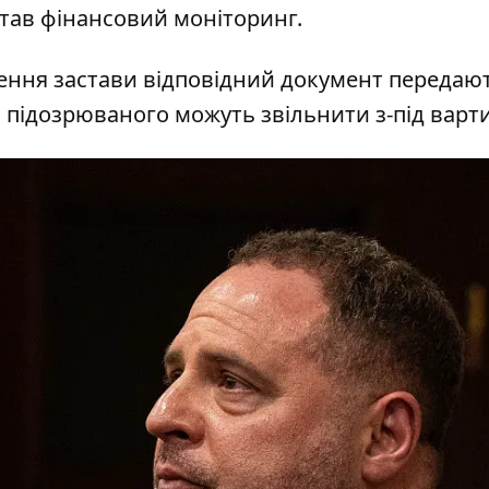
став фінансовий моніторинг.
ення застави відповідний документ передают
ді підозрюваного можуть звільнити з-під варти