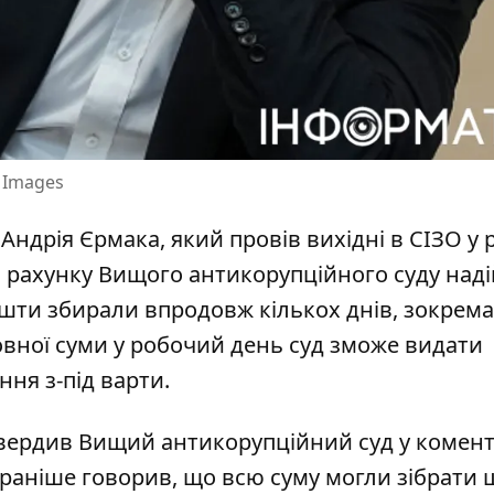
y Images
 Андрія Єрмака,
який провів вихідні в СІЗО у
До рахунку Вищого антикорупційного суду на
Кошти збирали впродовж кількох днів, зокрема
повної суми у робочий день суд зможе видати
ня з-під варти.
твердив
Вищий антикорупційний суд
у комент
 раніше говорив, що всю суму могли зібрати 