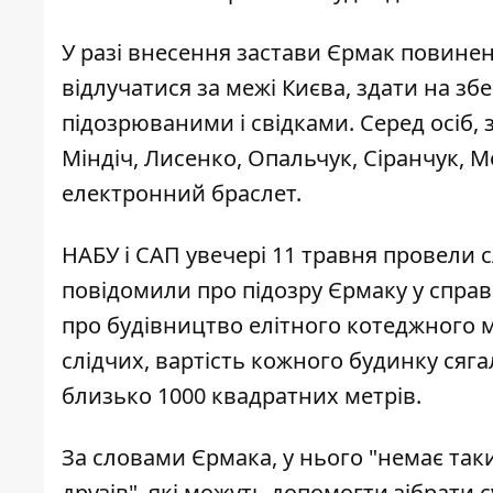
У разі внесення застави Єрмак повине
відлучатися за межі Києва, здати на зб
підозрюваними і свідками. Серед осіб, 
Міндіч, Лисенко, Опальчук, Сіранчук, 
електронний браслет.
НАБУ і САП увечері 11 травня провели с
повідомили про підозру Єрмаку
у справ
про будівництво елітного котеджного м
слідчих, вартість кожного будинку сяг
близько 1000 квадратних метрів.
За словами Єрмака, у нього "немає таки
друзів", які можуть допомогти зібрати