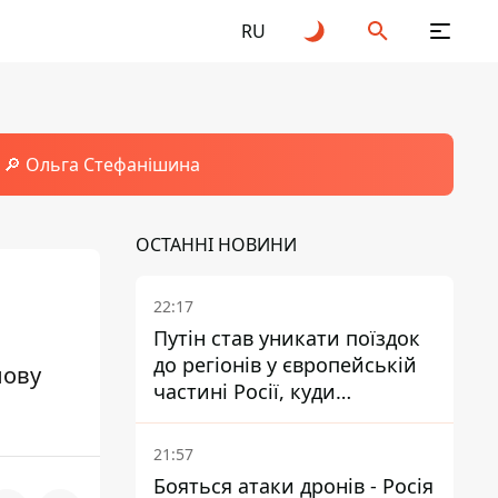
RU
🔎 Ольга Стефанішина
ОСТАННІ НОВИНИ
22:17
Путін став уникати поїздок
до регіонів у європейській
лову
частині Росії, куди
регулярно долітають дрони
21:57
Бояться атаки дронів - Росія