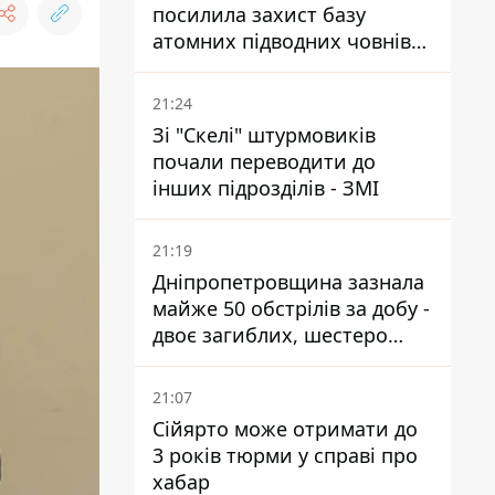
посилила захист базу
атомних підводних човнів
за 7400 км від України
21:24
Зі "Скелі" штурмовиків
почали переводити до
інших підрозділів - ЗМІ
21:19
Дніпропетровщина зазнала
майже 50 обстрілів за добу -
двоє загиблих, шестеро
постраждалих
21:07
Сійярто може отримати до
3 років тюрми у справі про
хабар