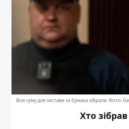
Всю суму для застави за Єрмака зібрали. Фото: Ge
Хто зібра