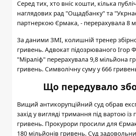
Серед тих, хто вніс кошти, кілька публі
наглядових рад "Ощадбанку" та "Укрнаф
партнеркою Єрмака, -
перерахувала 8 м
За даними ЗМІ, колишній тренер збірної
гривень. Адвокат підозрюваного Ігор Ф
"Міраліф" перерахувала 9,8 мільйона гр
гривень. Символічну суму у 666 гривен
Що передувало збо
Вищий антикорупційний суд обрав екс
захід у вигляді тримання під вартою із
гривень
. Прокурори просили для Єрма
180 мільйонів гривень. Суд задовольн