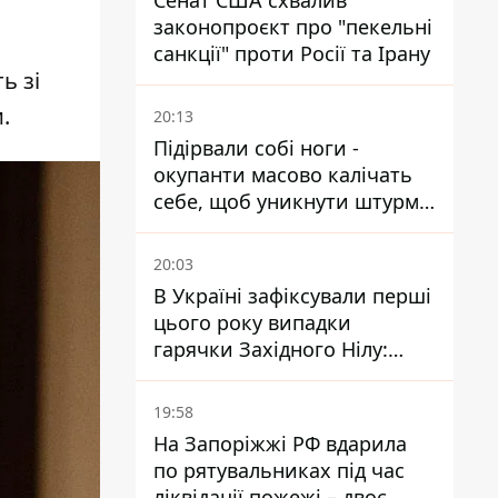
Сенат США схвалив
законопроєкт про "пекельні
санкції" проти Росії та Ірану
ь зі
.
20:13
Підірвали собі ноги -
окупанти масово калічать
себе, щоб уникнути штурмів
- ГУР
20:03
В Україні зафіксували перші
цього року випадки
гарячки Західного Нілу:
двоє людей заразилися
після укусів комарів
19:58
На Запоріжжі РФ вдарила
по рятувальниках під час
ліквідації пожежі – двоє