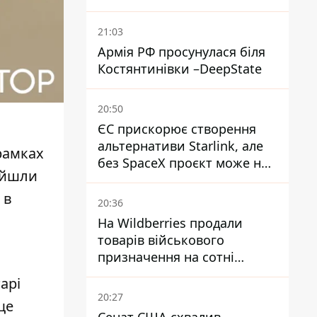
21:03
Армія РФ просунулася біля
Костянтинівки –DeepState
20:50
ЄС прискорює створення
альтернативи Starlink, але
 рамках
без SpaceX проєкт може не
дійшли
обійтися
 в
20:36
На Wildberries продали
товарів військового
призначення на сотні
мільйонів, але удари ЗСУ
арі
змінили ситуацію
20:27
ще