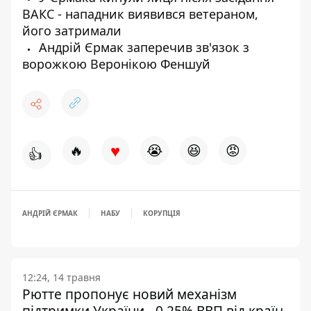
ВАКС - нападник виявився ветераном,
його затримали
Андрій Єрмак заперечив зв'язок з
ворожкою Веронікою Феншуй
♥
🔥
😭
😆
😡
👍
АНДРІЙ ЄРМАК
НАБУ
КОРУПЦІЯ
12:24, 14 травня
Рютте пропонує новий механізм
підтримки України - 0,25% ВВП від країн