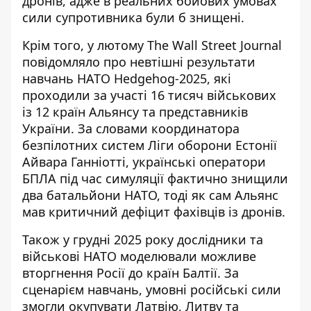
дронів, адже в реальних бойових умовах
сили супротивника були б знищені.
Крім того, у лютому The Wall Street Journal
повідомляло про невтішні результати
навчань НАТО Hedgehog-2025, які
проходили за участі 16 тисяч військових
із 12 країн Альянсу та представників
України. За словами координатора
безпілотних систем Ліги оборони Естонії
Айвара Ганніотті, українські оператори
БПЛА під час симуляції фактично
знищили
два батальйони НАТО
, тоді як сам Альянс
мав критичний дефіцит фахівців із дронів.
Також у грудні 2025 року дослідники та
військові НАТО моделювали можливе
вторгнення Росії до країн Балтії. За
сценарієм навчань, умовні
російські сили
змогли окупувати Латвію, Литву та