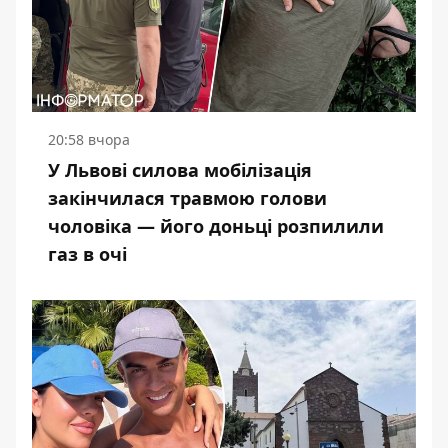
20:58 вчора
У Львові силова мобілізація
закінчилася травмою голови
чоловіка — його доньці розпилили
газ в очі