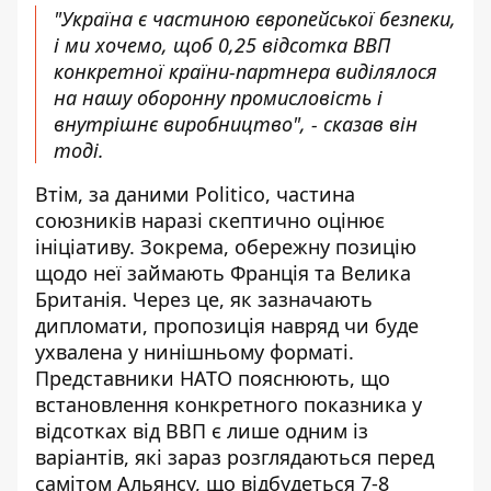
"Україна є частиною європейської безпеки,
і ми хочемо, щоб 0,25 відсотка ВВП
конкретної країни-партнера виділялося
на нашу оборонну промисловість і
внутрішнє виробництво", - сказав він
тоді.
Втім, за даними Politico, частина
союзників наразі скептично оцінює
ініціативу. Зокрема, обережну позицію
щодо неї займають Франція та Велика
Британія. Через це, як зазначають
дипломати, пропозиція навряд чи буде
ухвалена у нинішньому форматі.
Представники НАТО пояснюють, що
встановлення конкретного показника у
відсотках від ВВП є лише одним із
варіантів, які зараз розглядаються перед
самітом Альянсу, що відбудеться 7-8