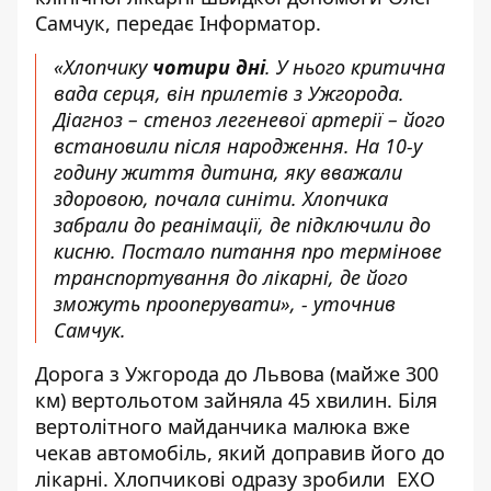
Самчук, передає
Інформатор.
«Хлопчику
чотири дні
. У нього критична
вада серця, він прилетів з Ужгорода.
Діагноз – стеноз легеневої артерії – його
встановили після народження. На 10-у
годину життя дитина, яку вважали
здоровою, почала синіти. Хлопчика
забрали до реанімації, де підключили до
кисню. Постало питання про термінове
транспортування до лікарні, де його
зможуть прооперувати», - уточнив
Самчук.
Дорога з Ужгорода до Львова (майже 300
км) вертольотом зайняла 45 хвилин. Біля
вертолітного майданчика малюка вже
чекав автомобіль, який доправив його до
лікарні. Хлопчикові одразу зробили ЕХО