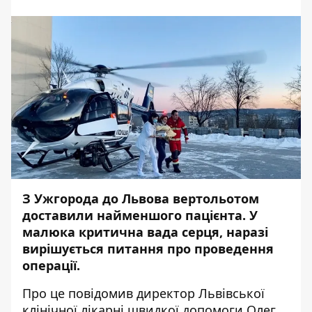
З Ужгорода до Львова вертольотом
доставили найменшого пацієнта. У
малюка критична вада серця, наразі
вирішується питання про проведення
операції.
Про це
повідомив
директор Львівської
клінічної лікарні швидкої допомоги Олег