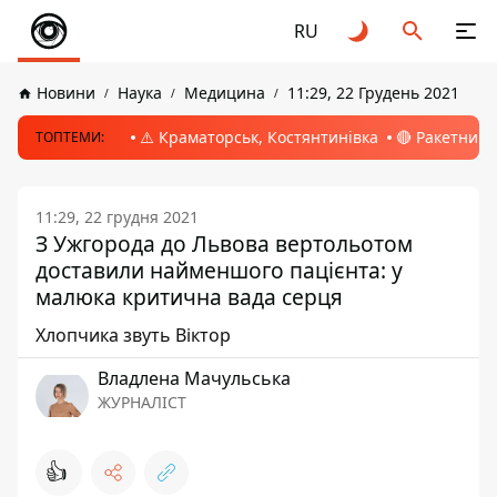
RU
Новини
Наука
Медицина
11:29, 22 Грудень 2021
⚠️ Краматорськ, Костянтинівка
🔴 Ракетний 
ТОПТЕМИ:
11:29, 22 грудня 2021
З Ужгорода до Львова вертольотом
доставили найменшого пацієнта: у
малюка критична вада серця
Хлопчика звуть Віктор
Владлена Мачульська
ЖУРНАЛІСТ
👍