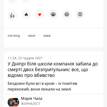
♥
🔥
😭
😆
😡
👍
УЖГОРОД
ЛІКАР
ЛЬВІВ
11:24, 22 грудня 2021
У Дніпрі біля школи компанія забила до
смерті двох безпритульних: все, що
відомо про вбивство
Бездомні були всі в крові – їх помітив
перехожий, вони лежали на землі
Марія Чала
ЖУРНАЛІСТ