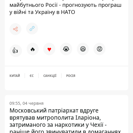
майбутнього Росії - прогнозують програш
у війні та Україну в НАТО
♥
🔥
😭
😆
😡
👍
КИТАЙ
ЄС
САНКЦІЇ
РОСІЯ
09:55, 04 червня
Московський патріархат вдруге
врятував митрополита Іларіона,
затриманого за наркотики у Чехії -
раніше його звинуватили в домаганнях