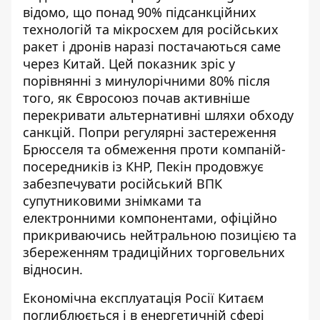
відомо, що
понад 90% підсанкційних
технологій та мікросхем
для російських
ракет і дронів наразі постачаються саме
через Китай. Цей показник зріс у
порівнянні з минулорічними 80% після
того, як Євросоюз почав активніше
перекривати альтернативні шляхи обходу
санкцій. Попри регулярні застереження
Брюсселя та обмеження проти компаній-
посередників із КНР, Пекін продовжує
забезпечувати російський ВПК
супутниковими знімками та
електронними компонентами, офіційно
прикриваючись нейтральною позицією та
збереженням традиційних торговельних
відносин.
Економічна експлуатація Росії Китаєм
поглиблюється і в енергетичній сфері