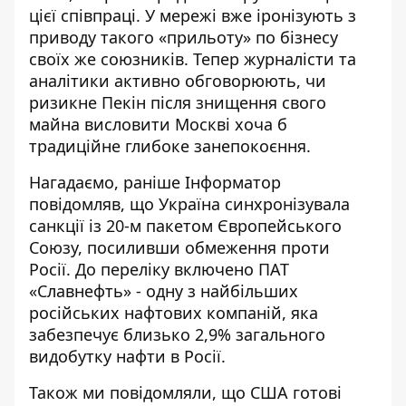
цієї співпраці. У мережі вже іронізують з
приводу такого «прильоту» по бізнесу
своїх же союзників. Тепер журналісти та
аналітики активно обговорюють, чи
ризикне Пекін після знищення свого
майна висловити Москві хоча б
традиційне глибоке занепокоєння.
Нагадаємо, раніше Інформатор
повідомляв, що Україна
синхронізувала
санкції із 20-м пакетом Європейського
Союзу
, посиливши обмеження проти
Росії. До переліку включено ПАТ
«Славнефть» - одну з найбільших
російських нафтових компаній, яка
забезпечує близько 2,9% загального
видобутку нафти в Росії.
Також ми повідомляли, що
США готові