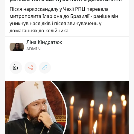
Після наркоскандалу у Чехії РПЦ перевела
митрополита Іларіона до Бразилії - раніше він
уникнув наслідків і після звинувачень у
домаганнях до келійника
Ліна Кіндратюк
ADMIN
👍