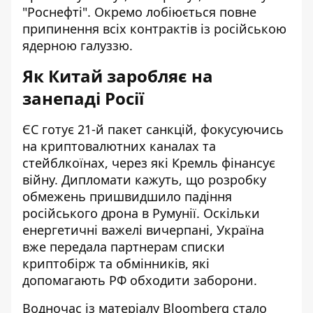
"Роснефті". Окремо лобіюється повне
припинення всіх контрактів із російською
ядерною галуззю.
Як Китай заробляє на
занепаді Росії
ЄС
готує 21-й пакет санкцій
, фокусуючись
на криптовалютних каналах та
стейблкоїнах, через які Кремль фінансує
війну. Дипломати кажуть, що розробку
обмежень пришвидшило
падіння
російського дрона в Румунії
. Оскільки
енергетичні важелі вичерпані, Україна
вже передала партнерам списки
криптобірж та обмінників, які
допомагають РФ обходити заборони.
Водночас із матеріалу Bloomberg стало