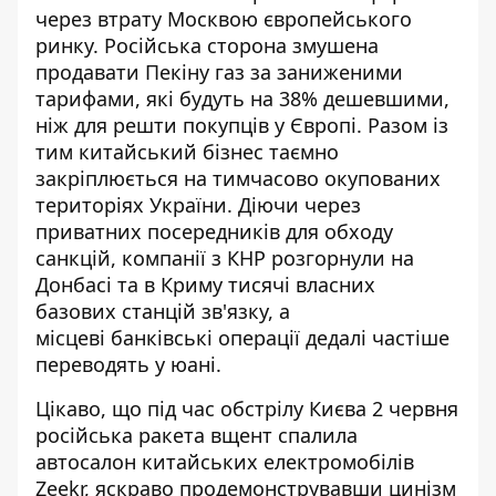
через втрату Москвою європейського
ринку. Російська сторона
змушена
продавати Пекіну газ за заниженими
тарифами
, які будуть на 38% дешевшими,
ніж для решти покупців у Європі. Разом із
тим китайський бізнес таємно
закріплюється на тимчасово окупованих
територіях України. Діючи через
приватних посередників для обходу
санкцій, компанії з КНР розгорнули на
Донбасі та в Криму тисячі власних
базових станцій зв'язку, а
місцеві
банківські операції дедалі частіше
переводять у юані
.
Цікаво, що під час обстрілу Києва 2 червня
російська ракета
вщент спалила
автосалон китайських електромобілів
Zeekr
, яскраво продемонструвавши цинізм