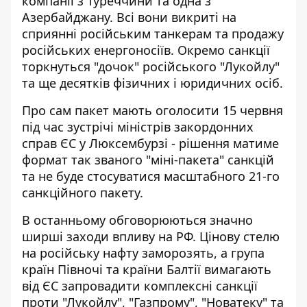
компанії з Туреччини та одна з
Азербайджану. Всі вони викриті на
сприянні російським танкерам та продажу
російських енергоносіїв. Окремо санкції
торкнуться "дочок" російського "Лукойлу"
та ще десятків фізичних і юридичних осіб.
Про сам пакет мають оголосити 15 червня
під час зустрічі міністрів закордонних
справ ЄС у Люксембурзі - рішення матиме
формат так званого "міні-пакета" санкцій
та не буде стосуватися масштабного 21-го
санкційного пакету.
В останньому обговорюються значно
ширші заходи впливу на РФ. Цінову стелю
на російську нафту заморозять, а група
країн Півночі та країни Балтії вимагають
від ЄС запровадити комплексні санкції
проти "Лукойлу", "Газпрому", "Новатеку" та