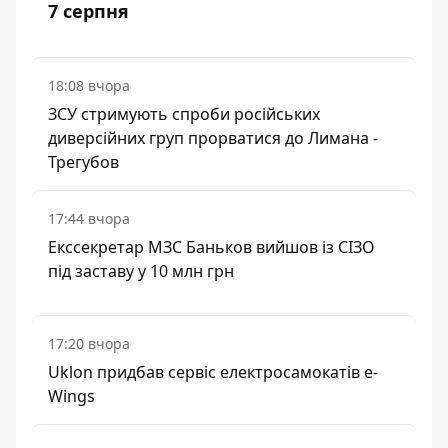
7 серпня
18:08 вчора
ЗСУ стримують спроби російських
диверсійних груп прорватися до Лимана -
Трегубов
17:44 вчора
Екссекретар МЗС Баньков вийшов із СІЗО
під заставу у 10 млн грн
17:20 вчора
Uklon придбав сервіс електросамокатів e-
Wings