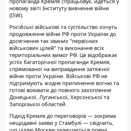
пропаганда Кремля спрацьовує, йдеться у
новому звіті Інституту вивчення війни
(ISW).
Російські військові та суспільство хочуть
продовження війни РФ проти України до
досягнення так званих "первісних
військових цілей" та виконання всіх
територіальних вимог РФ. Це відображає
успіх багаторічної пропаганди Кремля,
спрямованої на виправдання затяжної
війни проти України. Військові РФ не
підтримують жодне припинення вогню та
готові воювати до повного захоплення
Донецької, Луганської, Херсонської та
Запорізької областей.
Підхід Кремля до переговорів — зокрема
нещодавні заяви у Стамбулі — свідчить,
що
ціллю Москви залишається повна