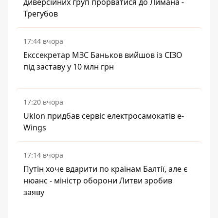
диверсійних груп прорватися до Лимана -
Трегубов
17:44 вчора
Екссекретар МЗС Баньков вийшов із СІЗО
під заставу у 10 млн грн
17:20 вчора
Uklon придбав сервіс електросамокатів e-
Wings
17:14 вчора
Путін хоче вдарити по країнам Балтії, але є
нюанс - міністр оборони Литви зробив
заяву