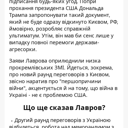
підписання будь-яких угод. Попри
прохання президента США Дональда
Трампа запропонувати такий документ,
який не буде одразу відкинуто Києвом, РФ,
ймовірно,
розробляє справжній
ультиматум
. Утім, він мав би сенс лише у
випадку повної перемоги держави-
агресорки.
Заяви Лаврова оприлюднили низка
прокремлівських ЗМІ. Йдеться, зокрема,
про новий раунд переговорів з Києвом,
звісно наратив про "першопричини
війни", акцентується й на тому, що війна в
Україні - не є проблемою США.
Що ще сказав Лавров?
Другий раунд переговорів з Україною
відбудеться, робота над меморандумом з