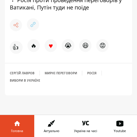
Ватикані, Путін туди не поїде
♥
🔥
😭
😆
😡
👍
СЕРГІЙ ЛАВРОВ
МИРНІ ПЕРЕГОВОРИ
РОСІЯ
ВИБОРИ В УКРАЇНІ
Головна
Актуально
Україна на часі
Youtube
ЗАПРОПОНУВАТИ НОВИНУ