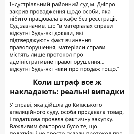
Індустріальний районний суд м. Дніпро
закрив провадження щодо особи, яка
нібито працювала в кафе без реєстрації.
Суд зазначив, що “в матеріалах справи
відсутні будь-які докази, які
підтверджують факт вчинення
правопорушення, матеріали справи
містять лише протокол про
адміністративне правопорушення…
відсутні будь-які чеки про продаж тощо.”
Коли штраф все ж
накладають: реальні випадки
У справі, яка дійшла до Київського
апеляційного суду, особа продавала товар,
і податкова провела фактичну закупку.
Важливим фактором було те, що
податківці не просто склали протокол про