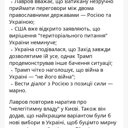
Лавров вважає, що Ватикану незручно
приймати переговори між двома
православними державами — Росією та
Україною;
США вже відкрито заявляють, що
вирішення "територіального питання"
України неминуче;
Україна сподівалася, що Захід завжди
дозволятиме їй усе, однак Трамп
продемонстрував інше бачення ситуації;
Трамп чітко наголошує, що війна в
Україні — "не його війна";
Вести діалог з Росією з позиції сили —
марно.
Лавров повторив наратив про
"нелегітимну владу" у Києві. Також він
додав, що найкращим варіантом були б
нові вибори в Україні, щоб буцімто мирну