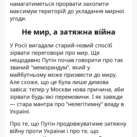
намагатиметься прорвати захопити
максимум територій до укладання мирної
угоди.
Не мир, а затяжна війна
У Росії
вигадали старий-новий спосіб
зірвати переговори
про мир. Ще
нещодавно Путін почав говорити про так
званий "меморандум", який у
майбутньому може призвести до миру.
Але схоже, що це була лише димова
завіса: тепер у Москви нова причина, аби
зірвати будь-які перемовини. І як завжди
— стара мантра про “нелегітимну” владу в
Україні.
Про те, що
Путін продовжуватиме затяжну
війну
проти України і про те, що