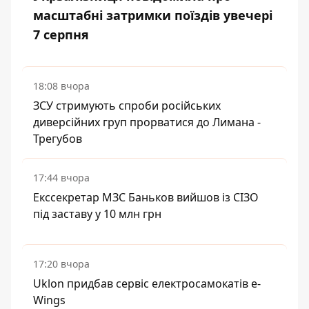
масштабні затримки поїздів увечері
7 серпня
18:08 вчора
ЗСУ стримують спроби російських
диверсійних груп прорватися до Лимана -
Трегубов
17:44 вчора
Екссекретар МЗС Баньков вийшов із СІЗО
під заставу у 10 млн грн
17:20 вчора
Uklon придбав сервіс електросамокатів e-
Wings