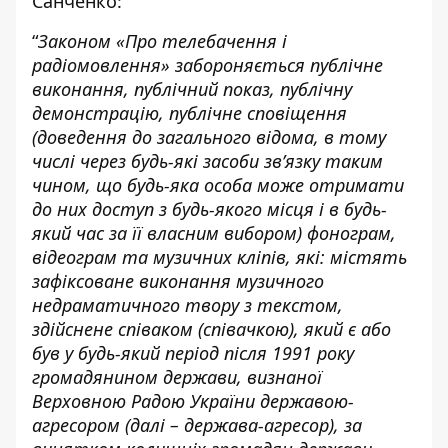
Санченко:
“
Законом «Про телебачення і
радіомовлення» забороняється публічне
виконання, публічний показ, публічну
демонстрацію, публічне сповіщення
(доведення до загального відома, в тому
числі через будь-які засоби зв’язку таким
чином, що будь-яка особа може отримати
до них доступ з будь-якого місця і в будь-
який час за її власним вибором) фонограм,
відеограм та музичних кліпів, які: містять
зафіксоване виконання музичного
недраматичного твору з текстом,
здійснене співаком (співачкою), який є або
був у будь-який період після 1991 року
громадянином держави, визнаної
Верховною Радою України державою-
агресором (далі – держава-агресор), за