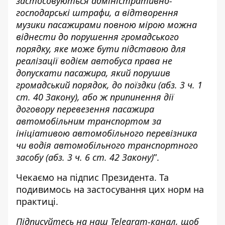
застосовуються адміністративно-
господарські штрафи, а відтворення
музики пасажирами повною мірою можна
віднести до порушення громадського
порядку, яке може бути підставою для
реалізації водієм автобуса права не
допускати пасажира, який порушив
громадський порядок, до поїздки (абз. 3 ч. 1
ст. 40 Закону), або ж припинення дії
договору перевезення пасажира
автомобільним транспортом за
ініціативою автомобільного перевізника
чи водія автомобільного транспортного
засобу (абз. 3 ч. 6 ст. 42 Закону)
”.
Чекаємо на підпис Президента. Та
подивимось на застосування цих норм на
практиці.
Підписуйтесь на наш
Telegram-канал
, щоб