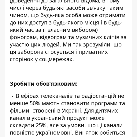
(доведення до загального відома, в тому
числі через будь-які засоби зв’язку таким
чином, що будь-яка особа може отримати
до них доступ з будь-якого місця і в будь-
який час за її власним вибором)
фонограм, відеограм та музичних кліпів за
участю цих людей. Ми так зрозуміли, що
ця заборона стосується і приватних
сторінок у соцмережах.
Зробити обов’язковим:
В ефірах телеканалів та радіостанцій не
менше 50% мають становити програми та
фільми, створені в Україні. Для дитячих
каналів український продукт може
складати 25%, але за умови, що ці канали
повністю україномовні. Виняток робиться