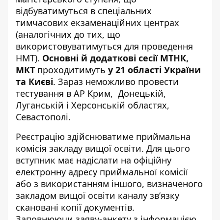
відбуватимуться в спеціальних
тимчасових екзаменаційних центрах
(аналогічних до тих, що
використовуватимуться для проведення
НМТ).
Основні й додаткові сесії МТНК,
МКТ
проходитимуть
у 21 області України
та Києві
. Зараз неможливо провести
тестування в АР Крим, Донецькій,
Луганській і Херсонській областях,
Севастополі.
Реєстрацію здійснюватиме приймальна
комісія закладу вищої освіти. Для цього
вступник має надіслати на офіційну
електронну адресу приймальної комісії
або з використанням іншого, визначеного
закладом вищої освіти каналу зв’язку
скановані копії документів.
Заповнюючи
заяву-анкету
з інформацією,