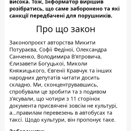
висока. Тож,
Інформатор
вирішив
розібратись, що саме заборонено та які
санкції передбачені для порушників.
Про що закон
Законопроєкт авторства Микити
Потураєва, Софії Федіної, Олександра
Санченко, Володимира В’ятровича,
Єлизавети Богуцької, Миколи
Княжицького, Євгенії Кравчук та інших
народних депутатів читати досить
складно. Ми, сконцентрувавшись,
спробували це зробити та з подивом
з’ясували, що чотири з 11 сторінок
документа присвячені зовсім не культурі,
а…правилам перевезень в автобусах та
таксі. Щодо культури, він пропонує таке.