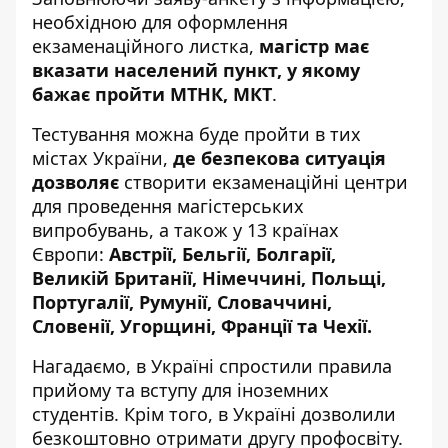
необхідною для оформлення
екзаменаційного листка,
магістр має
вказати
населений пункт
, у якому
бажає пройти МТНК, МКТ
.
Тестування можна буде пройти в тих
містах України,
де безпекова ситуація
дозволяє
створити екзаменаційні центри
для проведення магістерських
випробувань, а також у 13 країнах
Європи:
Австрії, Бельгії, Болгарії,
Великій Британії, Німеччині, Польщі,
Португалії, Румунії, Словаччині,
Словенії, Угорщині, Франції та Чехії.
Нагадаємо, в Україні
спростили правила
прийому та вступу
для іноземних
студентів. Крім того, в Україні
дозволили
безкоштовно отримати другу профосвіту
.