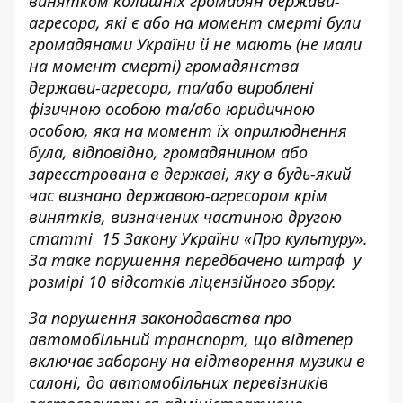
винятком колишніх громадян держави-
агресора, які є або на момент смерті були
громадянами України й не мають (не мали
на момент смерті) громадянства
держави-агресора, та/або вироблені
фізичною особою та/або юридичною
особою, яка на момент їх оприлюднення
була, відповідно, громадянином або
зареєстрована в державі, яку в будь-який
час визнано державою-агресором крім
винятків, визначених частиною другою
статті 15 Закону України «Про культуру».
За таке порушення передбачено штраф у
розмірі 10 відсотків ліцензійного збору.
За порушення законодавства про
автомобільний транспорт, що відтепер
включає заборону на відтворення музики в
салоні, до автомобільних перевізників