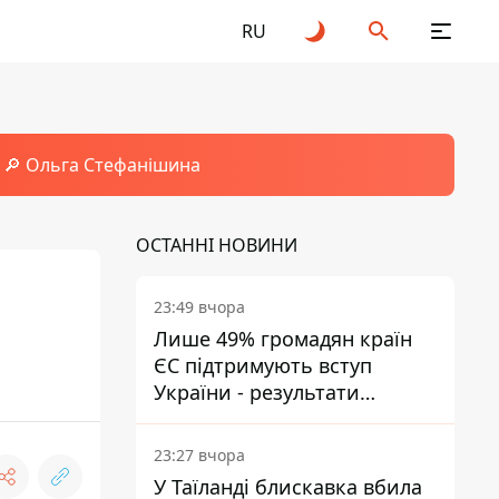
RU
🔎 Ольга Стефанішина
ОСТАННІ НОВИНИ
23:49 вчора
Лише 49% громадян країн
ЄС підтримують вступ
України - результати
опитування
23:27 вчора
У Таїланді блискавка вбила