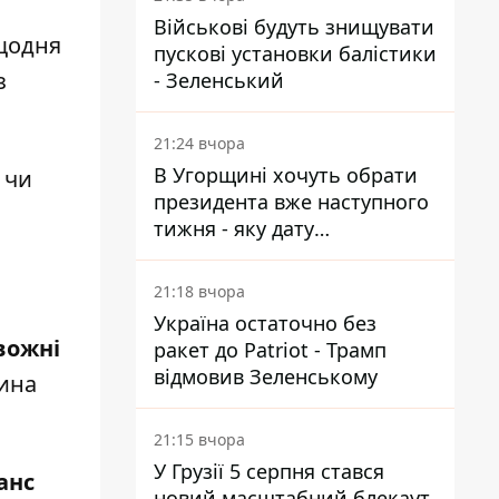
Військові будуть знищувати
 щодня
пускові установки балістики
з
- Зеленський
21:24 вчора
В Угорщині хочуть обрати
 чи
президента вже наступного
тижня - яку дату
пропонують
21:18 вчора
Україна остаточно без
вожні
ракет до Patriot - Трамп
відмовив Зеленському
тина
21:15 вчора
У Грузії 5 серпня стався
анс
новий масштабний блекаут