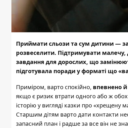
Приймати сльози та сум дитини — зам
розвеселити. Підтримувати малечу, д
завдання для дорослих, що замінюют
підготувала поради
у форматі що «ва
Приміром, варто спокійно,
впевнено й
якщо є ризик втрати одного або ж обо
історію у вигляді казки про «хрещену м
Старшим дітям варто дати контакти не
запасний план і радше за все він не зн