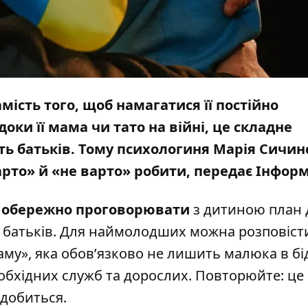
ість того, щоб намагатися її постійно
оки її мама чи тато на війні, це складне
ь батьків. Тому психологиня Марія Сичин
рто» й «не варто» робити, передає
Інфор
 обережно проговорювати
з дитиною план д
х батьків. Для наймолодших можна розповіст
аму», яка обов’язково не лишить малюка в бід
обхідних служб та дорослих. Повторюйте: це
адобиться.