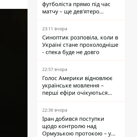
футболіста прямо під час
матчу – ще дев'ятеро
постраждали
23:11 вчора
Синоптик розповіла, коли в
Україні стане прохолодніше
- спека буде не довго
22:57 вчора
Голос Америки відновлює
українське мовлення –
перші ефіри очікуються
наступного тижня
22:36 вчора
Іран добився поступки
щодо контролю над
Ормузькою протокою – у