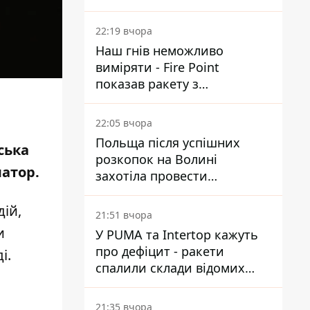
Reuters розкрили деталі
22:19 вчора
Наш гнів неможливо
виміряти - Fire Point
показав ракету з
загадковою позначкою 723
22:05 вчора
Польща після успішних
ська
розкопок на Волині
матор
.
захотіла провести
ексгумацію у нових місцях
ій,
21:51 вчора
и
У PUMA та Intertop кажуть
про дефіцит - ракети
і.
спалили склади відомих
брендів
21:35 вчора