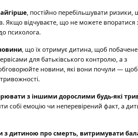
найгірше
, постійно перебільшувати ризики,
. Якщо відчуваєте, що не можете впоратися 
до психолога.
 новини
, що їх отримує дитина, щоб побачене
сервісами для батьківського контролю, а з
 обговорюйте новини, які вони почули — щоб
 тривожності.
орювати з іншими дорослими будь-які три
ти собі емоцію чи неперевірений факт, а ди
ти з дитиною про смерть, витримувати бал