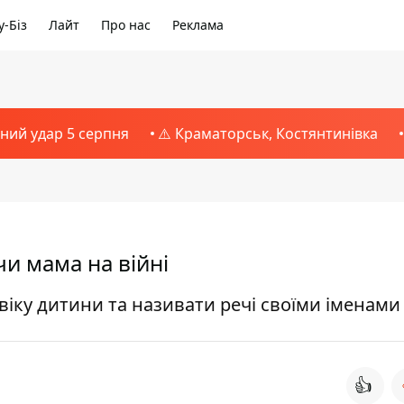
-Біз
Лайт
Про нас
Реклама
тний удар 5 серпня
⚠️ Краматорськ, Костянтинівка
чи мама на війні
віку дитини та називати речі своїми іменами
👍