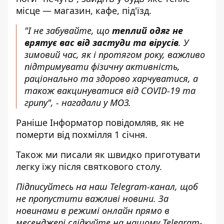
місце — магазин, кафе, під'їзд.
"І не забувайте, що
теплий одяг не
врятує вас від застуди та вірусів
. У
зимовий час, як і протягом року, важливо
підтримувати фізичну активність,
раціонально та здорово харчуватися, а
також вакцинуватися від COVID-19 та
грипу", - нагадали у МОЗ.
Раніше
Інформатор
повідомляв,
як не
померти від похмілля
1 січня.
Також ми писали
як швидко приготувати
легку їжу
після святкового столу.
Підписуйтесь на наш
Telegram-канал
,
щоб
н
е пропустити важливі новини. За
новинами в режимі онлайн прямо в
месенджері слідкуйте на нашому Telegram-