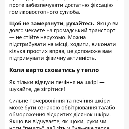
проте забезпечувати достатню фіксацію
гомілковостопного суглоба.
Щоб не замерзнути, рухайтесь
. Якщо ви
довго чекаєте на громадський транспорт
— не стійте нерухомо. Можна
підстрибувати на місці, ходити, виконати
кілька простих вправ, це допоможе вам
підтримувати фізичну активність.
Коли варто сховатись у тепло
Як тільки відчули печіння на шкірі —
шукайте, де зігрітися!
Сильне почервоніння та печіння шкіри
може бути ознакою обвітрювання та/або
обмороження відкритих ділянок шкіри.
Якщо ви відчуваєте, як щоки, руки чи
ноги "печуть", зайдіть у будь-яке тепле