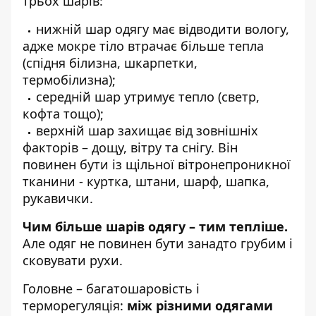
трьох шарів:
нижній шар одягу має відводити вологу,
адже мокре тіло втрачає більше тепла
(спідня білизна, шкарпетки,
термобілизна);
середній шар утримує тепло (светр,
кофта тощо);
верхній шар захищає від зовнішніх
факторів – дощу, вітру та снігу. Він
повинен бути із щільної вітронепроникної
тканини - куртка, штани, шарф, шапка,
рукавички.
Чим більше шарів одягу – тим тепліше.
Але одяг не повинен бути занадто грубим і
сковувати рухи.
Головне – багатошаровість і
терморегуляція:
між різними одягами