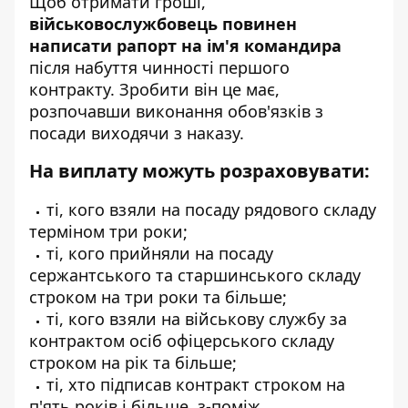
Щоб отримати гроші,
військовослужбовець повинен
написати рапорт на ім'я командира
після набуття чинності першого
контракту. Зробити він це має,
розпочавши виконання обов'язків з
посади виходячи з наказу.
На виплату можуть розраховувати:
ті, кого взяли на посаду рядового складу
терміном три роки;
ті, кого прийняли на посаду
сержантського та старшинського складу
строком на три роки та більше;
ті, кого взяли на військову службу за
контрактом осіб офіцерського складу
строком на рік та більше;
ті, хто підписав контракт строком на
п'ять років і більше, з-поміж