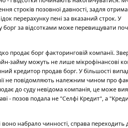
сно - і відсотки починають накопичуватися. 
ення строків позовної давності, задля отрим
док перерахунку пені за вказаний строк. У
ду борг за відсотками може перевищувати по
дко продає борг факторинговій компанії. Зве
айн-займу можуть не лише мікрофінансові ком
нний кредитор продав борг. У більшості випа
нії не повідомляють належним чином про фа
подає до суду невідома компанія, це може ви
аві - позов подала не "Селфі Кредит", а "Креди
і воно набрало чинності, справа переходить 