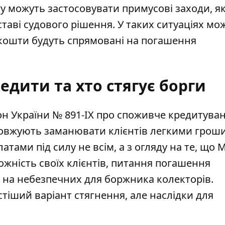
у можуть застосовувати примусові заходи, як
аві судового рішення. У таких ситуаціях мо
 кошти будуть спрямовані на погашення
едити та хто стягує борги
н України № 891-ІХ про споживче кредитуван
одовжують заманювати клієнтів легкими грош
тами під силу не всім, а з огляду на те, що
жність своїх клієнтів, питання погашення
ь на
небезпечних для боржника колекторів
.
тіший варіант стягнення, але наслідки для