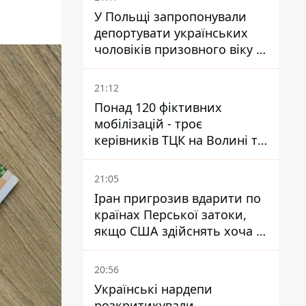
У Польщі запропонували
депортувати українських
чоловіків призовного віку -
кого це може торкнутися
21:12
Понад 120 фіктивних
мобілізацій - троє
керівників ТЦК на Волині та
Буковині отримали підозри
за фейкові звіти
21:05
Іран пригрозив вдарити по
країнах Перської затоки,
якщо США здійснять хоча б
одну атаку - Reuters
20:56
Українські нардепи
розкритикували