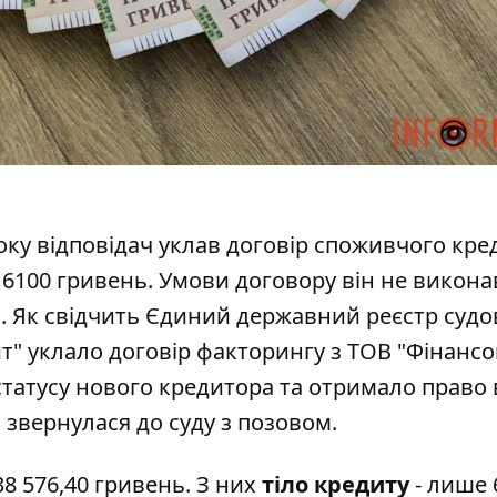
року відповідач уклав договір споживчого кр
 6100 гривень. Умови договору він не виконав
. Як свідчить
Єдиний державний реєстр судо
дит" уклало договір факторингу з ТОВ "Фінанс
 статусу нового кредитора та отримало право
й звернулася до суду з позовом.
8 576,40 гривень. З них
тіло кредиту
- лише 