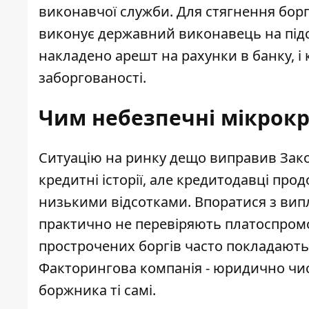
виконавчої служби. Для стягнення борг
виконує державний виконавець на підст
накладено арешт на рахунки в банку, і
заборгованості.
Чим небезпечні мікрокр
Ситуацію на ринку дещо виправив Зако
кредитні історії, але кредитодавці пр
низькими відсотками. Впоратися з випла
практично не перевіряють платоспромо
прострочених боргів часто покладают
Факторингова компанія - юридично чис
боржника ті самі.