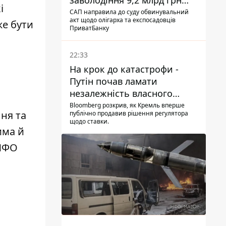
заволодіння 9,2 млрд грн
і
ПриватБанку скерували до
САП направила до суду обвинувальний
акт щодо олігарха та експосадовців
же бути
суду
ПриватБанку
22:33
На крок до катастрофи -
Путін почав ламати
незалежність власного
Центробанку, змусивши
Bloomberg розкрив, як Кремль вперше
ня та
публічно продавив рішення регулятора
знизити базову ставку
щодо ставки.
има й
 МФО