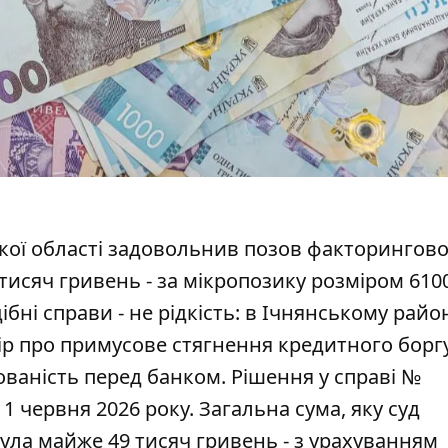
кої області задовольнив позов факторингово
 тисяч гривень - за мікропозику розміром 610
бні справи - не рідкість: в Ічнянському рай
ір про примусове стягнення кредитного борг
ваність перед банком. Рішення у справі №
1 червня 2026 року. Загальна сума, яку суд
нула майже 49 тисяч гривень - з урахуванням