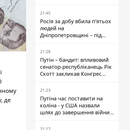
біль – він очолив народне
голосування
21:45
Росія за добу вбила п'ятьох
людей на
Дніпропетровщині – під
ударами опинилися п'ять
районів області
21:28
Путін – бандит: впливовий
сенатор-республіканець Рік
ї
Скотт закликав Конгрес
притягнути РФ до
0
відповідальності за війну в
онному
21:23
Україні
Путіна час поставити на
у
, де
коліна - у США назвали
шлях до завершення війни -
National Security Journal
21:17