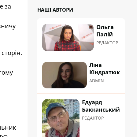
е за
НАШІ АВТОРИ
вничу
Ольга
Палій
РЕДАКТОР
сторін.
Ліна
тому
Кіндратюк
ADMIN
Едуард
Бакканський
РЕДАКТОР
альник