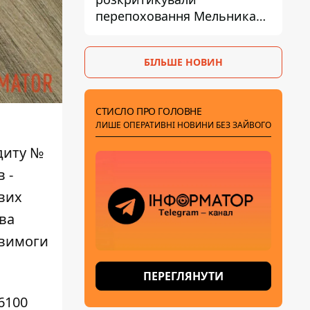
перепоховання Мельника
через ризик дипломатичної
ізоляції
БІЛЬШЕ НОВИН
СТИСЛО ПРО ГОЛОВНЕ
ЛИШЕ ОПЕРАТИВНІ НОВИНИ БЕЗ ЗАЙВОГО
едиту №
 -
вих
ова
 вимоги
ПЕРЕГЛЯНУТИ
6100