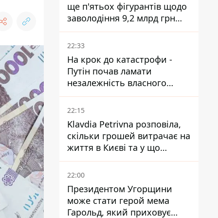
ще п'ятьох фігурантів щодо
заволодіння 9,2 млрд грн
ПриватБанку скерували до
суду
22:33
На крок до катастрофи -
Путін почав ламати
незалежність власного
Центробанку, змусивши
знизити базову ставку
22:15
Klavdia Petrivna розповіла,
скільки грошей витрачає на
життя в Києві та у що
вкладає мільйони
22:00
Президентом Угорщини
може стати герой мема
Гарольд, який приховує