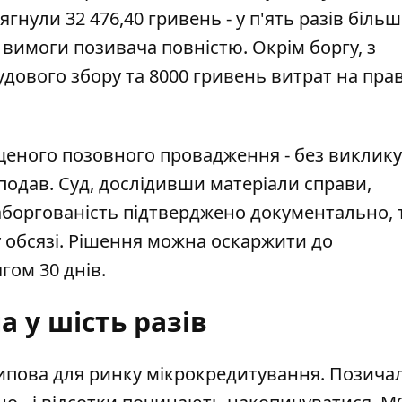
ягнули 32 476,40 гривень - у п'ять разів більш
 вимоги позивача повністю. Окрім боргу, з
судового збору та 8000 гривень витрат на пра
еного позовного провадження - без виклику 
подав. Суд, дослідивши матеріали справи,
заборгованість підтверджено документально, 
 обсязі. Рішення можна оскаржити до
гом 30 днів.
 у шість разів
, типова для ринку мікрокредитування. Позич