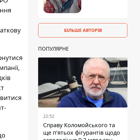
МФО
ання
чаткову
БІЛЬШЕ АВТОРІВ
ПОПУЛЯРНЕ
рнутися
панії,
дків
кт
явитися
т-
22:52
Справу Коломойського та
ще п'ятьох фігурантів щодо
до