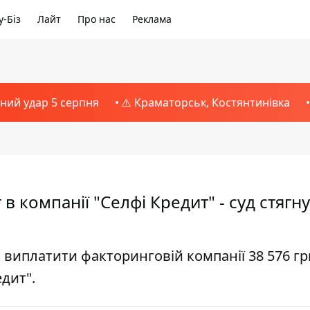
-Біз
Лайт
Про нас
Реклама
тний удар 5 серпня
⚠️ Краматорськ, Костянтинівка
в компанії "Селфі Кредит" - суд стягн
 виплатити факторинговій компанії 38 576 г
дит".