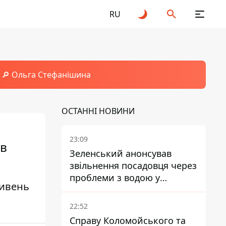
RU
🔎 Ольга Стефанішина
ОСТАННІ НОВИНИ
23:09
ув
Зеленський анонсував
звільнення посадовця через
проблеми з водою у
ривень
Марганці
22:52
Справу Коломойського та