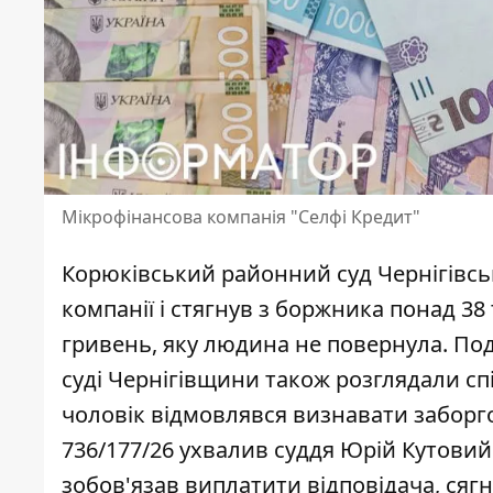
Мікрофінансова компанія "Селфі Кредит"
Корюківський районний суд Чернігівсь
компанії і стягнув з боржника понад 38
гривень, яку людина не повернула. Поді
суді Чернігівщини також розглядали
сп
чоловік відмовлявся визнавати заборго
736/177/26 ухвалив суддя Юрій Кутовий 
зобов'язав виплатити відповідача, сяг