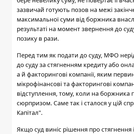
бере невелику суму, не повертає її вча
зазвичай готують позов на межі закінч
максимальної суми від боржника внаслі
результаті на момент звернення до су
позику в рази.
Перед тим як подати до суду, МФО нері
до суду за стягненням кредиту або онл
а й факторингові компанії, яким перви
мікрофінансові та факторингові компа
відступлення, тому, коли на боржника 
сюрпризом. Саме так і сталося у цій спр
Капітал".
Якщо суд виніс рішення про стягнення 