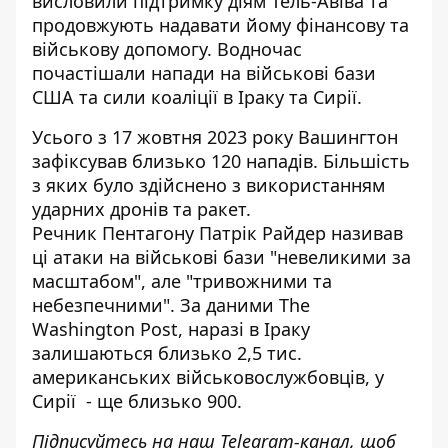
висловили підтримку діям Тель-Авіва та
продовжують надавати йому фінансову та
військову допомогу. Водночас
почастішали напади на військові бази
США та сили коаліції в Іраку та Сирії.
Усього з 17 жовтня 2023 року Вашингтон
зафіксував близько 120 нападів. Більшість
з яких було здійснено з використанням
ударних дронів та ракет.
Речник Пентагону Патрік
Райдер називав
ці атаки на військові бази
"невеликими за
масштабом", але "тривожними та
небезпечними". За даними The
Washington Post, наразі в Іраку
залишаються близько 2,5 тис.
американських військовослужбовців, у
Сирії - ще близько 900.
Підписуйтесь на наш
Telegram-канал
, щоб