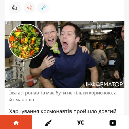
👍
Їжа астронавтів має бути не тільки корисною, а
й смачною.
Харчування космонавтів пройшло довгий
шлях від їжі в тюбиках та сублімованих
порошків до вирощування продуктів у