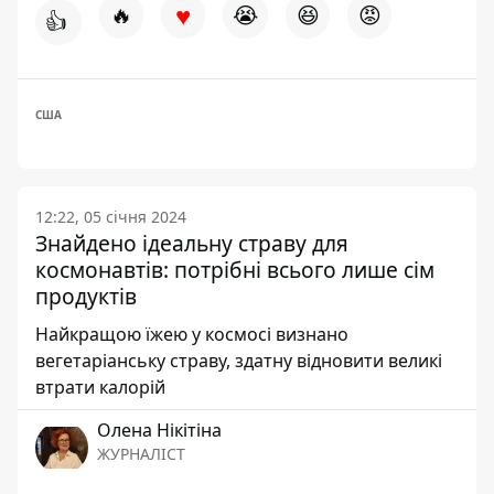
♥
🔥
😭
😆
😡
👍
США
12:22, 05 січня 2024
Знайдено ідеальну страву для
космонавтів: потрібні всього лише сім
продуктів
Найкращою їжею у космосі визнано
вегетаріанську страву, здатну відновити великі
втрати калорій
Олена Нікітіна
ЖУРНАЛІСТ