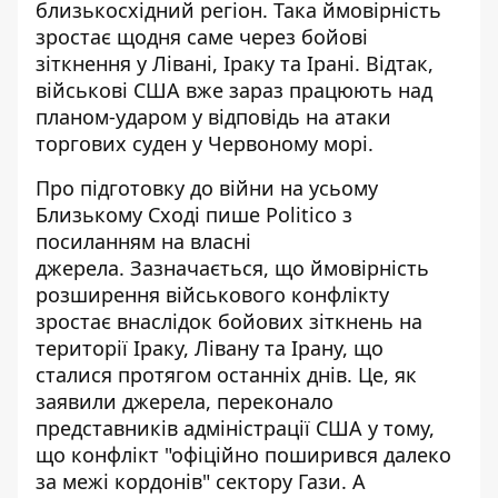
близькосхідний регіон. Така ймовірність
зростає щодня саме через бойові
зіткнення у Лівані, Іраку та Ірані. Відтак,
військові США вже зараз працюють над
планом-ударом у відповідь на атаки
торгових суден у Червоному морі.
Про
підготовку до війни на усьому
Близькому Сході
пише Politico з
посиланням на власні
джерела. Зазначається, що ймовірність
розширення військового конфлікту
зростає внаслідок бойових зіткнень на
території Іраку, Лівану та Ірану, що
сталися протягом останніх днів. Це, як
заявили джерела, переконало
представників адміністрації США у тому,
що конфлікт "офіційно поширився далеко
за межі кордонів" сектору Гази. А