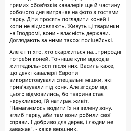
прямих обов'язків кавалерія ще й частину
робочого дня витрачає на фото з гостями
парку. Діти просять погладити коней і
копи не відмовляють. Живуть ці тваринки
на Іподромі, вони - власність держави.
Доглядають за ними також поліцейські.
Але є і ті хто, хто скаржиться на...природні
потреби коней. Точніше купи відходів
життєдіяльності після них. Василь каже,
що деякі кавалерії Європи
використовували спеціальні мішки, які
прив'язували під коня. Але згодом від
цього відмовились, бо тварина стає
нерухливою, їй натирає живіт.
"Намагаємось водити їх на зелену зону.
вглиб парку, аби там вони робили свої
справи. І добриво для дерев, і людям не
заважає", - каже вершник.