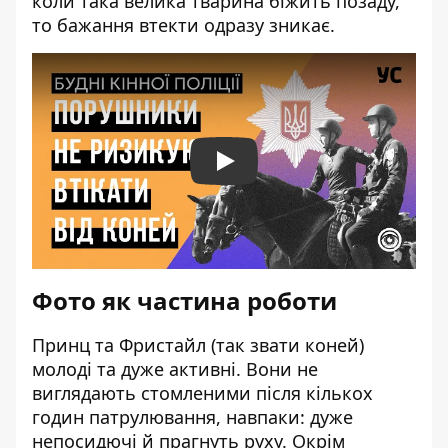
коли така велика тварина біжить позаду,
то бажання втекти одразу зникає.
Play
Фото як частина роботи
Принц та Фристайл (так звати коней)
молоді та дуже активні. Вони не
виглядають стомленими після кількох
годин патрулювання, навпаки: дуже
непосидючі й прагнуть руху. Окрім