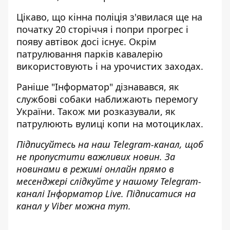
Цікаво, що кінна поліція з'явилася ще на
початку 20 сторіччя і попри прогрес і
появу автівок досі існує. Окрім
патрулювання парків кавалерію
використовують і на урочистих заходах.
Раніше "Інформатор" дізнавався,
як
службові собаки наближають перемогу
України
. Також ми розказували,
як
патрулюють вулиці копи на мотоциклах
.
Підписуйтесь на наш
Telegram-канал
, щоб
не пропустити важливих новин. За
новинами в режимі онлайн прямо в
месенджері слідкуйте у нашому Telegram-
каналі
Інформатор Live
. Підписатися на
канал у Viber можна
тут
.