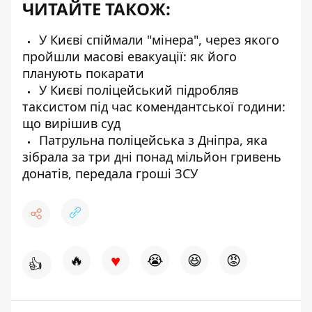
ЧИТАЙТЕ ТАКОЖ:
У Києві спіймали "мінера", через якого
пройшли масові евакуації: як його
планують покарати
У Києві поліцейський підробляв
таксистом під час комендантської години:
що вирішив суд
Патрульна поліцейська з Дніпра, яка
зібрала за три дні понад мільйон гривень
донатів, передала гроші ЗСУ
♥
🔥
😭
😆
😡
👍