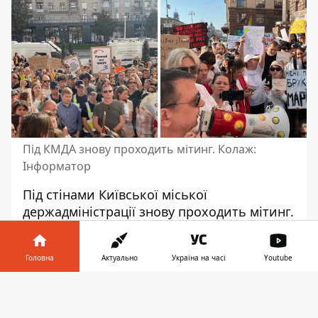
Під КМДА знову проходить мітинг. Колаж:
Інформатор
Під стінами Київської міської
держадміністрації
знову проходить мітинг
.
Містяни вийшли на нього у суботу, 23
вересня. Зокрема, вони вимагають
Головна
Актуально
Україна на часі
Youtube
сконцентрувати виділення коштів на
боротьбу та захист від російських
Інформатор у
Завантажити
терористів.
телефоні
👉