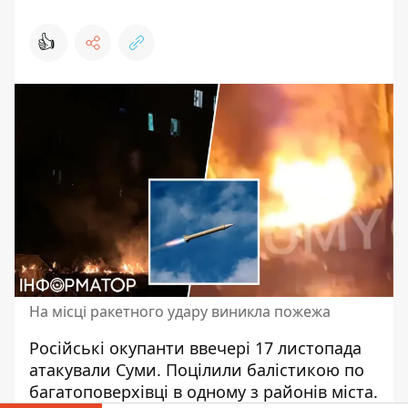
👍
На місці ракетного удару виникла пожежа
Російські окупанти ввечері 17 листопада
атакували Суми
. Поцілили балістикою по
багатоповерхівці в одному з районів міста.