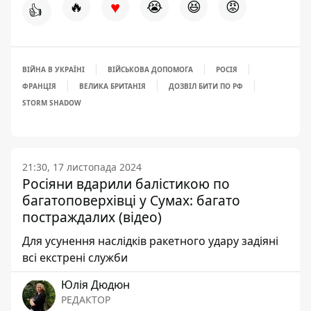
♥
🔥
😭
😆
😡
👍
ВІЙНА В УКРАЇНІ
ВІЙСЬКОВА ДОПОМОГА
РОСІЯ
ФРАНЦІЯ
ВЕЛИКА БРИТАНІЯ
ДОЗВІЛ БИТИ ПО РФ
STORM SHADOW
21:30, 17 листопада 2024
Росіяни вдарили балістикою по
багатоповерхівці у Сумах: багато
постраждалих (відео)
Для усунення наслідків ракетного удару задіяні
всі екстрені служби
Юлія Дюдюн
РЕДАКТОР