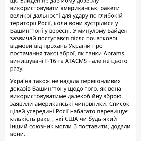
що Байден не дав йому дозволу
використовувати американські ракети
великої дальності для удару по глибокій
території Росії, коли вони зустрілися у
Вашингтоні у вересні. У минулому Байден
зазвичай поступався після початкової
відмови від прохань України про
постачання такої зброї, як танки Abrams,
винищувачі F-16 та ATACMS - але не цього
разу.
Україна також не надала переконливих
доказів Вашингтону щодо того, як вона
використовуватиме далекобійну зброю,
заявили американські чиновники. Список
цілей усередині Росії набагато перевищує
кількість ракет, які США чи будь-який
інший союзник могли б поставити, додали
вони.