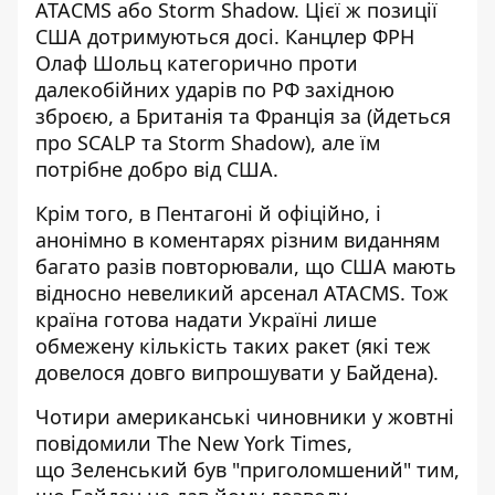
ATACMS або Storm Shadow. Цієї ж позиції
США дотримуються досі. Канцлер ФРН
Олаф Шольц категорично
проти
далекобійних ударів по РФ
західною
зброєю, а Британія та Франція за (йдеться
про SCALP та Storm Shadow), але їм
потрібне добро від США.
Крім того, в Пентагоні й офіційно, і
анонімно в коментарях різним виданням
багато разів повторювали, що США мають
відносно невеликий арсенал ATACMS. Тож
країна готова надати Україні лише
обмежену кількість таких ракет (які теж
довелося довго випрошувати у Байдена).
Чотири американські чиновники у жовтні
повідомили The New York Times,
що
Зеленський був "приголомшений"
тим,