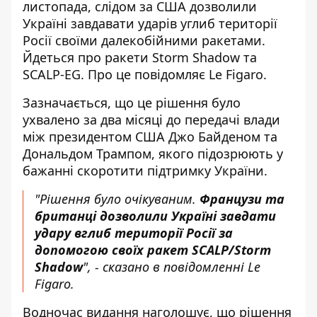
листопада, слідом за США дозволили
Україні
завдавати ударів углиб території
Росії
своїми далекобійними ракетами.
Йдеться про ракети Storm Shadow та
SCALP-EG. Про це повідомляє Le Figaro.
Зазначається, що це
рішення було
ухвалено
за два місяці до передачі влади
між президентом США Джо Байденом та
Дональдом Трампом, якого підозрюють у
бажанні скоротити підтримку України.
"Рішення було очікуваним.
Французи та
британці дозволили Україні завдати
удару вглиб території Росії за
допомогою своїх ракет SCALP/Storm
Shadow
", - сказано в повідомленні Le
Figaro.
Водночас видання наголошує, що рішення