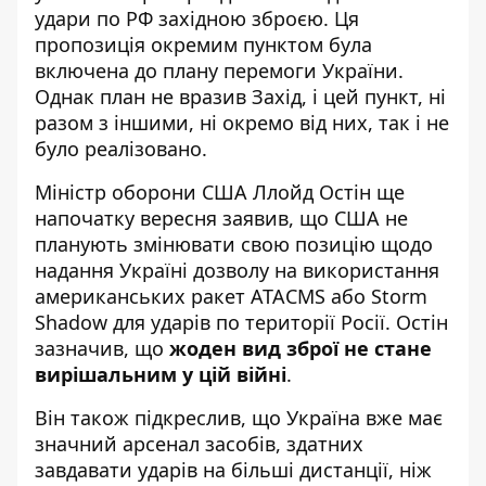
удари по РФ західною зброєю. Ця
пропозиція окремим пунктом була
включена до плану перемоги України.
Однак план не вразив Захід, і цей пункт, ні
разом з іншими, ні окремо від них, так і не
було реалізовано.
Міністр оборони США Ллойд Остін ще
напочатку вересня заявив, що
США не
планують змінювати свою позицію
щодо
надання Україні дозволу на використання
американських ракет ATACMS або Storm
Shadow для ударів по території Росії. Остін
зазначив, що
жоден вид зброї не стане
вирішальним у цій війні
.
Він також підкреслив, що Україна вже має
значний арсенал засобів, здатних
завдавати ударів на більші дистанції, ніж