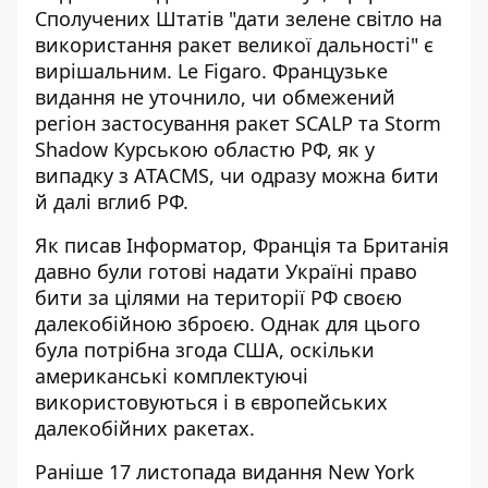
Сполучених Штатів "дати зелене світло на
використання ракет великої дальності" є
вирішальним. Le Figaro. Французьке
видання не уточнило, чи обмежений
регіон застосування ракет SCALP та Storm
Shadow Курською областю РФ, як у
випадку з ATACMS, чи одразу можна бити
й далі вглиб РФ.
Як писав Інформатор, Франція та Британія
давно були готові надати Україні право
бити за цілями на території РФ своєю
далекобійною зброєю. Однак для цього
була
потрібна згода США
, оскільки
американські комплектуючі
використовуються і в європейських
далекобійних ракетах.
Раніше 17 листопада видання New York