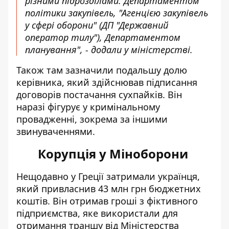
різними підрозділами: Департаментом
політики закупівель, "Агенцією закупівель
у сфері оборони" (ДП "Державний
оператор тилу"), Департаментом
планування", - додали у міністерстві.
Також там зазначили подальшу долю
керівника, який здійснював підписання
договорів постачання сухпайків. Він
наразі фігурує у кримінальному
провадженні, зокрема за іншими
звинуваченнями.
Корупція у Міноборони
Нещодавно у Греції затримали українця,
який
привласнив 43 млн грн бюджетних
коштів
. Він отримав гроші з фіктивного
підприємства, яке використали для
отримання траншу від Міністерства