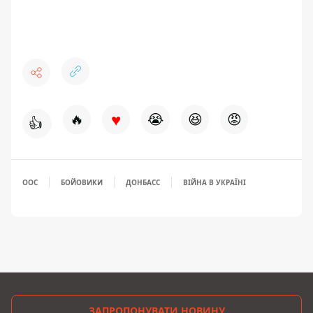
♥
🔥
😭
😆
😡
👍
ООС
БОЙОВИКИ
ДОНБАСС
ВІЙНА В УКРАЇНІ
ЗАПРОПОНУВАТИ НОВИНУ