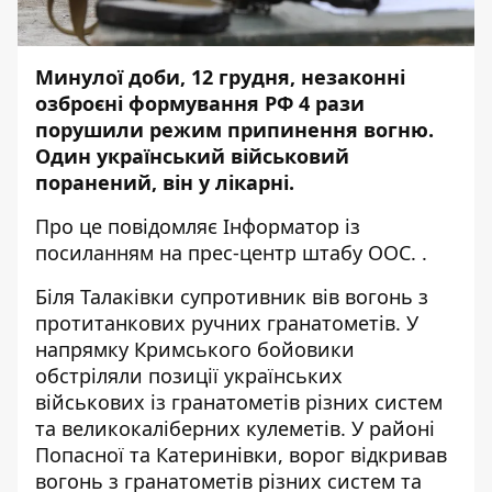
Минулої доби, 12 грудня, незаконні
озброєні формування РФ 4 рази
порушили режим припинення вогню.
Один український військовий
поранений, він у лікарні.
Про це повідомляє
Інформатор
із
посиланням на прес-центр
штабу ООС.
.
Біля Талаківки супротивник вів вогонь з
протитанкових ручних гранатометів. У
напрямку Кримського бойовики
обстріляли позиції українських
військових із гранатометів різних систем
та великокаліберних кулеметів. У районі
Попасної та Катеринівки, ворог відкривав
вогонь з гранатометів різних систем та