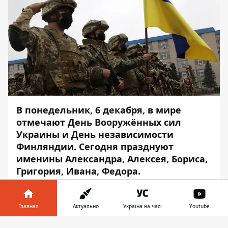
В понедельник, 6 декабря, в мире
отмечают День Вооружённых сил
Украины и День независимости
Финляндии. Сегодня празднуют
именины Александра, Алексея, Бориса,
Григория, Ивана, Федора.
Информатор
рассказывает о праздниках 6
декабря, а также о том, что интересного
Главная
Актуально
Україна на часі
Youtube
происходило в этот день.
Информатор в