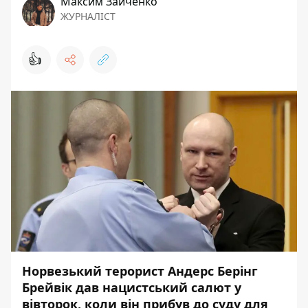
Максим Зайченко
ЖУРНАЛІСТ
👍
Норвезький терорист Андерс Берінг
Брейвік дав нацистський салют у
вівторок, коли він прибув до суду для