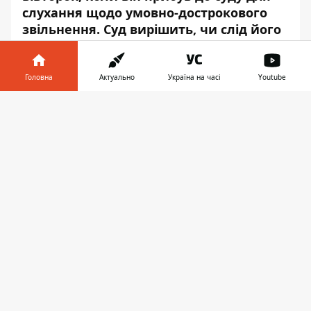
слухання щодо умовно-дострокового
звільнення. Суд вирішить, чи слід його
звільнити після того, як він провів
понад десять років за ґратами.
Головна
Актуально
Україна на часі
Youtube
Про це повідомляє
Інформатор
із
Інформатор у
посиланням на
Reuters
.
Завантажити
телефоні
👉
Брейвік убив 77 людей у ​​Норвегії у липні
2011 року. Він убив вісім людей за
допомогою замінованого автомобіля в
Осло, а потім застрелив 69 людей,
більшість із яких були підлітками, у
молодіжному таборі Лейбористської
партії.
З голеною головою та одягненим у темний
костюм Брейвік привітав людей
нацистським салютом, щоб сигналізувати