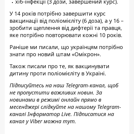
хіб-інфекції (3 дози, завершений курс).
У 14 років потрібно завершити курс
вакцинації від поліомієліту (6 доза), а у 16 ​​–
зробити щеплення від дифтерії та правця,
яке потрібно повторювати кожні 10 років.
Раніше ми писали,
що українцям потрібно
знати про новий штам «Омікрон»
.
Також писали про те, як
вакцинувати
дитину проти поліомієліту в Україні
.
Підписуйтесь на наш
Telegram-канал
, щоб
не пропустити важливих новин. За
новинами в режимі онлайн прямо в
месенджері слідкуйте на нашому Telegram-
каналі
Інформатор Live
. Підписатися на
канал у Viber можна
тут
.