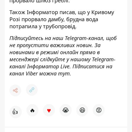
прорвало шлюз греблі
.
Також
Інформатор
писав, що у Кривому
Розі
прорвало дамбу, брудна вода
потрапила у трубопровід
.
Підписуйтесь на наш
Telegram-канал
, щоб
не пропустити важливих новин. За
новинами в режимі онлайн прямо в
месенджері слідкуйте у нашому Telegram-
каналі
Інформатор Live
. Підписатися на
канал Viber можна
тут
.
♥
🔥
😭
😆
😡
👍