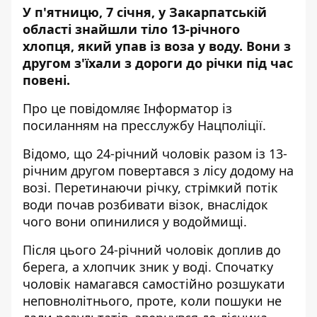
У п'ятницю, 7 січня, у Закарпатській
області знайшли тіло 13-річного
хлопця, який
упав із воза у воду
. Вони з
другом з'їхали з дороги до річки під час
повені.
Про це повідомляє
Інформатор
із
посиланням на
пресслужбу
Нацполіції.
Відомо, що 24-річний чоловік разом із 13-
річним другом повертався з лісу додому на
возі. Перетинаючи річку, стрімкий потік
води почав розбивати візок, внаслідок
чого вони опинилися у водоймищі.
Після цього 24-річний чоловік доплив до
берега, а хлопчик зник у воді. Спочатку
чоловік намагався самостійно розшукати
неповнолітнього, проте, коли пошуки не