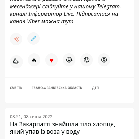
месенджері слідкуйте у нашому Telegram-
каналі
Інформатор Live
. Підписатися на
канал Viber можна
тут
.
♥
🔥
😭
😆
😡
👍
СМЕРТЬ
ІВАНО-ФРАНКІВСЬКА ОБЛАСТЬ
ДТП
08:51, 08 січня 2022
На Закарпатті знайшли тіло хлопця,
який упав із воза у воду