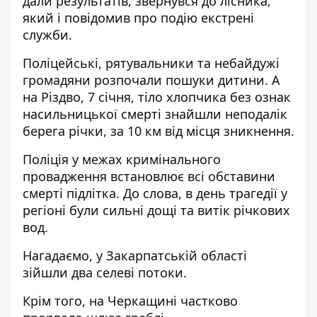
дали результатів, звернувся до лісника,
який і повідомив про подію екстрені
служби.
Поліцейські, рятувальники та небайдужі
громадяни розпочали пошуки дитини. А
на Різдво, 7 січня, тіло хлопчика без ознак
насильницької смерті знайшли неподалік
берега річки, за 10 км від місця зникнення.
Поліція у межах кримінального
провадження встановлює всі обставини
смерті підлітка. До слова, в день трагедії у
регіоні були сильні дощі та витік річкових
вод.
Нагадаємо, у Закарпатській області
зійшли два селеві потоки
.
Крім того, на Черкащині
частково