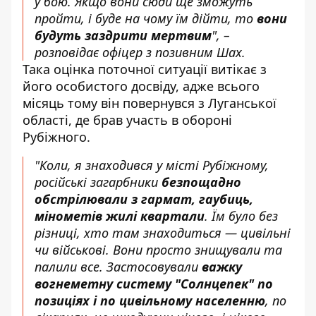
у бою. Якщо вони сюди ще зможуть
пройти, і буде на чому їм дійти, то
вони
будуть заздрити мертвим
", –
розповідає офіцер з позивним Шах.
Така оцінка поточної ситуації витікає з
його особистого досвіду, адже всього
місяць тому він повернувся з Луганської
області, де брав участь в обороні
Рубіжного.
"Коли, я знаходився у місті Рубіжному,
російські загарбники
безпощадно
обстрілювали з гармат, гаубиць,
мінометів жилі квартали
. Їм було без
різниці, хто там знаходиться — цивільні
чи військові. Вони просто знищували та
палили все. Застосовували
важку
вогнеметну систему "Солнцепек" по
позиціях і по цивільному населенню
, по