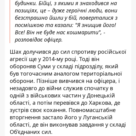
будинки. Бійці, з якими я знаходився на
позиціях, це – дуже героїчні люди, вони
безстрашно йшли у бій, поверталися з
посмішкою та казали: "Я знищив його!
Все! Він не буде нас кошмарити", -
розповідає офіцер.
Шах долучився до сил спротиву російської
агресії ще у 2014-му році. Тоді він
обороняв Суми у складі підрозділу, який
був тогочасним аналогом територіальної
оборони. Пізніше вивчився на офіцера, і
незадовго до війни служив спочатку в
одній з військових частин у Донецькій
області, а потім перевівся до Харкова, де
зустрів своє кохання. Повномасштабне
вторгнення застало його у Луганській
області, де він виконував завдання у складі
Об’єднаних сил.