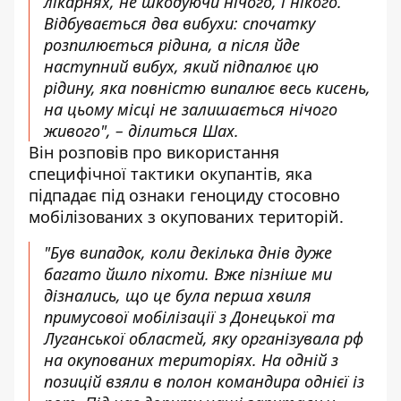
лікарнях, не шкодуючи нічого, і нікого.
Відбувається два вибухи: спочатку
розпилюється рідина, а після йде
наступний вибух, який підпалює цю
рідину, яка повністю випалює весь кисень,
на цьому місці не залишається нічого
живого", – ділиться Шах.
Він розповів про використання
специфічної тактики окупантів, яка
підпадає під ознаки геноциду стосовно
мобілізованих з окупованих територій.
"Був випадок, коли декілька днів дуже
багато йшло піхоти. Вже пізніше ми
дізнались, що це була перша хвиля
примусової мобілізації з Донецької та
Луганської областей, яку організувала рф
на окупованих територіях. На одній з
позицій взяли в полон командира однієї із