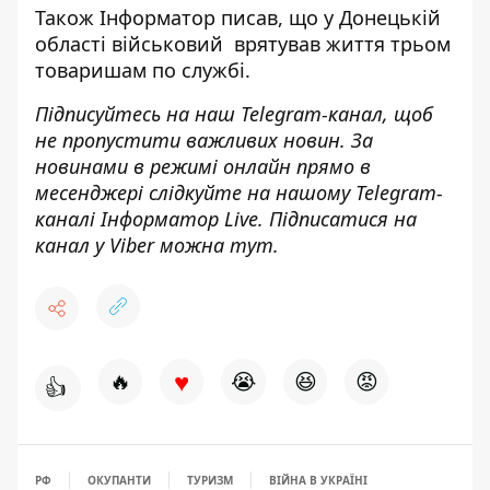
Також
Інформатор
писав, що у Донецькій
області
військовий врятував життя трьом
товаришам
по службі.
Підписуйтесь на наш
Telegram-канал
, щоб
не пропустити важливих новин. За
новинами в режимі онлайн прямо в
месенджері слідкуйте на нашому Telegram-
каналі
Інформатор Live
. Підписатися на
канал у Viber можна
тут
.
♥
🔥
😭
😆
😡
👍
РФ
ОКУПАНТИ
ТУРИЗМ
ВІЙНА В УКРАЇНІ