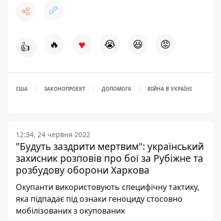
♥
🔥
😭
😆
😡
👍
США
ЗАКОНОПРОЕКТ
ДОПОМОГА
ВІЙНА В УКРАЇНІ
12:34, 24 червня 2022
"Будуть заздрити мертвим": український
захисник розповів про бої за Рубіжне та
розбудову оборони Харкова
Окупанти використовують специфічну тактику,
яка підпадає під ознаки геноциду стосовно
мобілізованих з окупованих