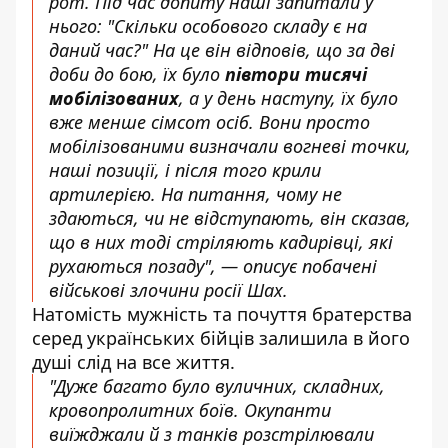
рот. Під час допиту наші запитали у
нього: "Скільки особового складу є на
даний час?" На це він відповів, що за дві
доби до бою, їх було
півтори тисячі
мобілізованих
, а у день наступу, їх було
вже менше сімсот осіб. Вони просто
мобілізованими визначали вогневі точки,
наші позиції, і після того крили
артилерією. На питання, чому не
здаються, чи не відступають, він сказав,
що в них тоді стріляють кадирівці, які
рухаються позаду", — описує побачені
військові злочини росії Шах.
Натомість мужність та почуття братерства
серед українських бійців залишила в його
душі слід на все життя.
"Дуже багато було вуличних, складних,
кровопролитних боїв. Окупанти
виїжджали й з танків розстрілювали