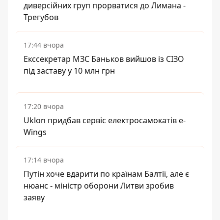
диверсійних груп прорватися до Лимана -
Трегубов
17:44 вчора
Екссекретар МЗС Баньков вийшов із СІЗО
під заставу у 10 млн грн
17:20 вчора
Uklon придбав сервіс електросамокатів e-
Wings
17:14 вчора
Путін хоче вдарити по країнам Балтії, але є
нюанс - міністр оборони Литви зробив
заяву