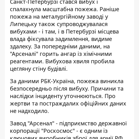
Санкт-Петербурзі стався вибух і
спалахнула масштабна пожежа. Раніше
пожежа на металургійному заводі
у
Липецьку також супроводжувалася
вибухами - і там, і в Петербурзі місцева
влада фіксувала задимлення, видиме
здалеку. За попередніми даними, на
"Арсеналі" горить ангар із хімічними
реагентами. Вибухова хвиля пробила
цегляну стіну будівлі.
За даними
РБК-Україна
, пожежа виникла
безпосередньо після вибуху. Причини та
наслідки інциденту уточнюються. Про
жертви та постраждалих офіційних даних
не надходило.
Завод "Арсенал" - підприємство державної
корпорації "Роскосмос" - є одним із
ключових виробників зброї для армії РФ.