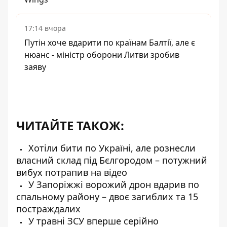
17:14 вчора
Путін хоче вдарити по країнам Балтії, але є
нюанс - міністр оборони Литви зробив
заяву
ЧИТАЙТЕ ТАКОЖ:
Хотіли бити по Україні, але рознесли
власний склад під Бєлгородом – потужний
вибух потрапив на відео
У Запоріжжі ворожий дрон вдарив по
спальному району – двоє загиблих та 15
постраждалих
У травні ЗСУ вперше серійно