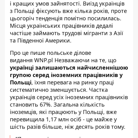
і кращих умов зайнятості.
Виїзд українців
з Польщі
фіксують вже кілька років, проте
цьогоріч тенденція помітно посилилась.
Місця українських працівників дедалі
частіше займають трудові мігранти з Азії
та Південної Америки.
Про це пише польське ділове
видання
WNP.pl
Незважаючи на те, що
українці залишаються найчисленнішою
групою серед іноземних працівників у
Польщі
, їхня перевага на ринку праці
систематично зменшується. Частка
українців серед усіх іноземних працівників
становить 67%. Загальна кількість
іноземців, які працюють у Польщі, вже
перевищила 1,17 млн осіб - це майже у
шість разів більше, ніж десять років тому.