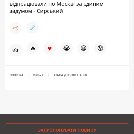
відпрацювали по Москві за єдиним
задумом - Сирський
♥
🔥
😭
😆
😡
👍
ПОЖЕЖА
ВИБУХ
АТАКА ДРОНІВ НА РФ
ЗАПРОПОНУВАТИ НОВИНУ