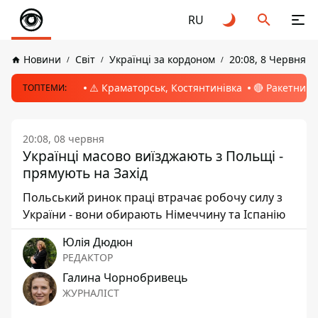
RU
Новини
Світ
Українці за кордоном
20:08, 8 Червня 2
⚠️ Краматорськ, Костянтинівка
🔴 Ракетний 
ТОПТЕМИ:
20:08, 08 червня
Українці масово виїзджають з Польщі -
прямують на Захід
Польський ринок праці втрачає робочу силу з
України - вони обирають Німеччину та Іспанію
Юлія Дюдюн
РЕДАКТОР
Галина Чорнобривець
ЖУРНАЛІСТ