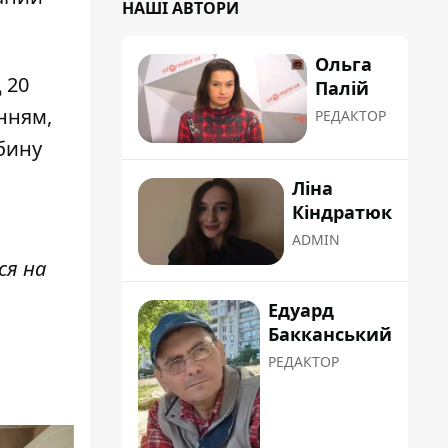
НАШІ АВТОРИ
Ольга
 20
Палій
нням,
РЕДАКТОР
ибину
Ліна
Кіндратюк
ADMIN
ся на
Едуард
Бакканський
РЕДАКТОР