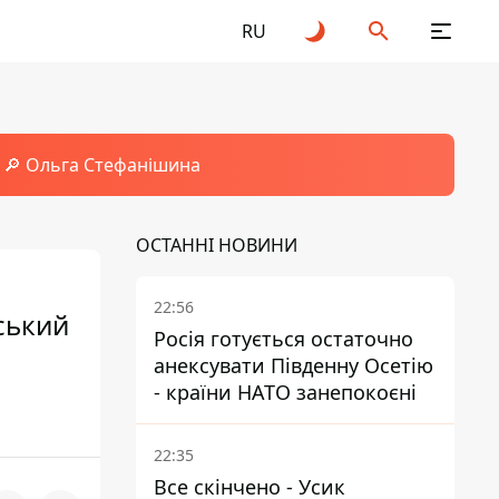
RU
🔎 Ольга Стефанішина
ОСТАННІ НОВИНИ
22:56
ський
Росія готується остаточно
анексувати Південну Осетію
- країни НАТО занепокоєні
22:35
Все скінчено - Усик