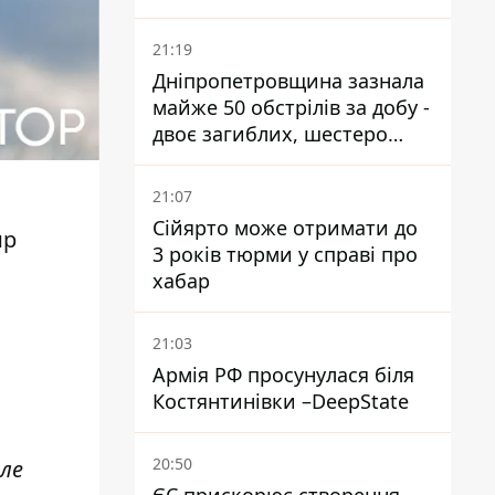
21:19
Дніпропетровщина зазнала
майже 50 обстрілів за добу -
двоє загиблих, шестеро
постраждалих
21:07
Сійярто може отримати до
ир
3 років тюрми у справі про
хабар
21:03
Армія РФ просунулася біля
Костянтинівки –DeepState
20:50
Але