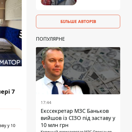
БІЛЬШЕ АВТОРІВ
ПОПУЛЯРНЕ
ері 7
17:44
Екссекретар МЗС Баньков
вийшов із СІЗО під заставу у
10 млн грн
аву у 10
Колишній держсекретар МЗС Олександр