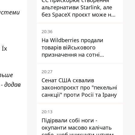
ЄС прискорює створення
альтернативи Starlink, але
системи
без SpaceX проєкт може не
обійтися
20:36
На Wildberries продали
товарів військового
 Їх
призначення на сотні
мільйонів, але удари ЗСУ
змінили ситуацію
20:27
ільше
Сенат США схвалив
- додав
законопроєкт про "пекельні
санкції" проти Росії та Ірану
20:13
Підірвали собі ноги -
окупанти масово калічать
себе, щоб уникнути штурмів