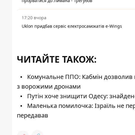
прорватися до Лимана - Трегубов
17:20 вчора
Uklon придбав сервіс електросамокатів e-Wings
ЧИТАЙТЕ ТАКОЖ:
Комунальне ППО: Кабмін дозволив 
з ворожими дронами
Путін хоче знищити Одесу: знайдено
Маленька помилочка: Ізраїль не пере
передавав