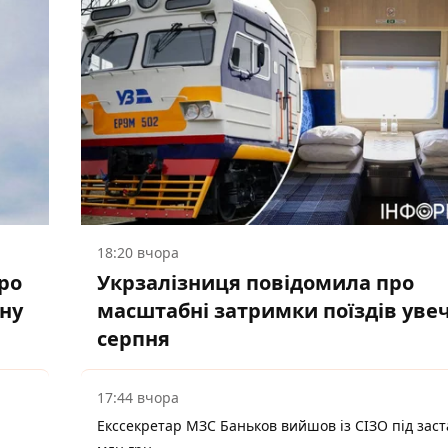
18:20 вчора
ро
Укрзалізниця повідомила про
ану
масштабні затримки поїздів увеч
серпня
17:44 вчора
Екссекретар МЗС Баньков вийшов із СІЗО під заст