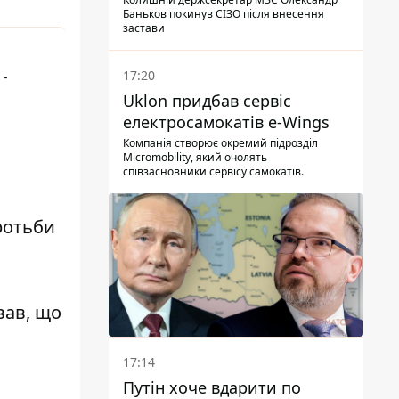
Баньков покинув СІЗО після внесення
застави
17:20
 -
Uklon придбав сервіс
електросамокатів e-Wings
Компанія створює окремий підрозділ
Micromobility, який очолять
співзасновники сервісу самокатів.
ротьби
вав, що
17:14
Путін хоче вдарити по