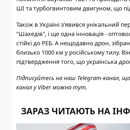
ШІ та
турбогвинтовим двигуном
, що п
Також в Україні з’явився унікальний п
"Шахедів", і ще одна інновація -
оптово
стійкі до РЕБ. А нещодавно дрон, зібран
близько
1000 км у російському тилу
. В
підтвердження того, що українська дро
Підписуйтесь на наш
Telegram-канал
, щ
канал у Viber можна
тут
.
ЗАРАЗ ЧИТАЮТЬ НА ІН