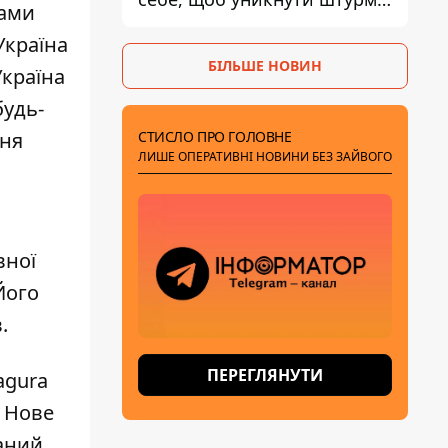
вами
- ГУР
Україна
БІЛЬШЕ НОВИН
Україна
будь-
СТИСЛО ПРО ГОЛОВНЕ
ня
ЛИШЕ ОПЕРАТИВНІ НОВИНИ БЕЗ ЗАЙВОГО
вної
Його
.
ПЕРЕГЛЯНУТИ
agura
. Нове
наний