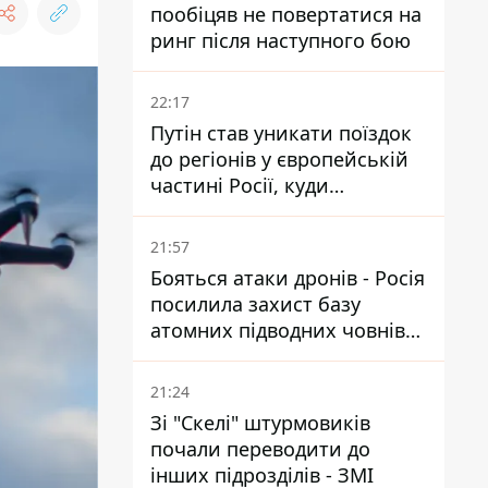
пообіцяв не повертатися на
ринг після наступного бою
22:17
Путін став уникати поїздок
до регіонів у європейській
частині Росії, куди
регулярно долітають дрони
21:57
Бояться атаки дронів - Росія
посилила захист базу
атомних підводних човнів
за 7400 км від України
21:24
Зі "Скелі" штурмовиків
почали переводити до
інших підрозділів - ЗМІ