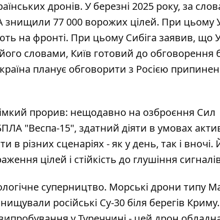
їнських дронів. У березні 2025 року, за сло
А знищили 77 000 ворожих цілей. При цьому 
ють на фронті. При цьому Сибіга заявив, що 
 його словами, Київ готовий до обговорення 
Україна планує обговорити з Росією
припинен
трімкий прорив: нещодавно на озброєння Сил
БПЛА "Веспа-15"
, здатний діяти в умовах акти
в різних сценаріях - як у день, так і вночі. 
аження цілей і стійкість до глушіння сигналів
хнологічне суперництво. Морські дрони типу M
знищували російські Су-30 біля берегів Криму
 випробування у Туреччині - цей дрон облад