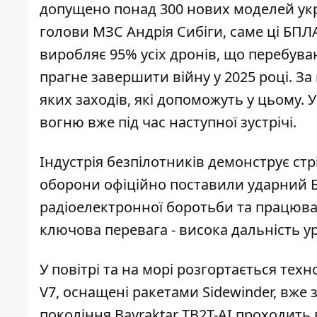
допущено понад 300 нових моделей укра
голови МЗС Андрія Сибіги, саме ці БПЛ
виробляє 95% усіх дронів, що перебува
прагне завершити війну у 2025 році. За
яких заходів, які допоможуть у цьому. 
вогню
вже під час наступної зустрічі.
Індустрія безпілотників демонструє с
оборони офіційно поставили ударний
радіоелектронної боротьби та працювати 
ключова перевага - висока дальність ур
У повітрі та на морі розгортається те
V7, оснащені ракетами Sidewinder, вже 
покоління Bayraktar TB2T-AI проходить