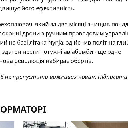
ідвищує його ефективність.
ерехоплювач, який за два місяці знищив понад
локонні дрони
з ручним проводовим управлі
ий на базі літака Nynja, здійснив політ на гл
ін здатен нести потужні авіабомби - ще одне
нова революція набирає обертів.
об не пропустити важливих новин. Підписати
ФОРМАТОРІ