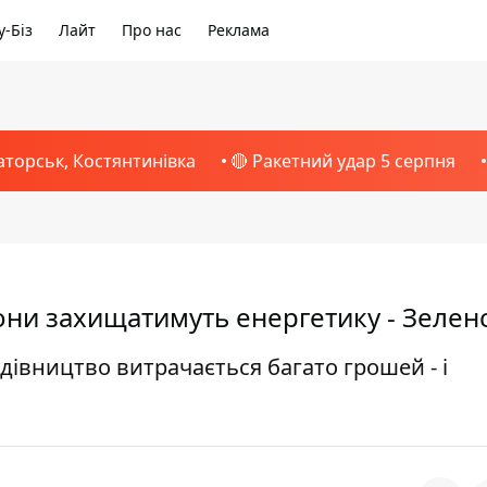
-Біз
Лайт
Про нас
Реклама
аторськ, Костянтинівка
🔴 Ракетний удар 5 серпня
вони захищатимуть енергетику - Зелен
дівництво витрачається багато грошей - і