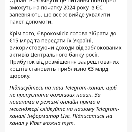
Орбан. Розглянути це питання повторно
зможуть на початку 2024 року, в ЄС
запевняють, що все ж вийде ухвалити
пакет допомоги.
Крім того, Єврокомісія
готова зібрати до
€15 млрд
та передати їх Україні,
використовуючи доходи від заблокованих
активів Центрального банку росії.
Прибуток від розміщення заарештованих
коштів становить приблизно €3 млрд
щороку.
Підписуйтесь на наш
Telegram-канал
, щоб
не пропустити важливих новин. За
новинами в режимі онлайн прямо в
месенджері слідкуйте на нашому Telegram-
каналі
Інформатор Live
. Підписатися на
канал у Viber можна
тут
.