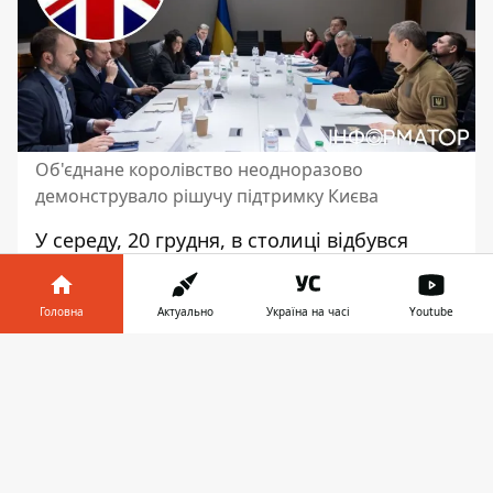
Об'єднане королівство неодноразово
демонструвало рішучу підтримку Києва
У середу, 20 грудня, в столиці відбувся
другий раунд перемовин України та
Британії щодо отримання гарантій
Головна
Актуально
Україна на часі
Youtube
безпеки в рамках Спільної декларації про
підтримку України. Під час переговорів
Інформатор у
Завантажити
делегації проаналізували основні складові
телефоні
👉
гарантій безпеки. Сторони також
погодили
подальший план
роботи.
Як повідомляють на сайті Президента,