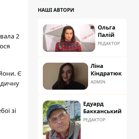
НАШІ АВТОРИ
Ольга
Палій
вала 2
РЕДАКТОР
лося
Ліна
йони.
Є
Кіндратюк
ADMIN
медичну
Едуард
ої зі
Бакканський
РЕДАКТОР