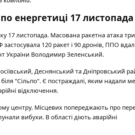
в компаній.
по енергетиці 17 листопада
нку 17 листопада.
Масована ракетна атака
три
Ф застосувала 120 ракет і 90 дронів, ППО вда
ент України Володимир Зеленський.
осіївський, Деснянський та Дніпровський ра
в біля "Сільпо". Є постраждалі, яким надали 
варійні відключення.
му центру. Місцевих попереджають про переб
унали вибухи. В області діють аварійні