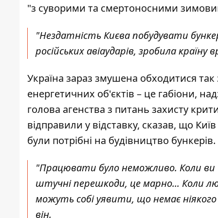
"з суворими та смертоносними зимови
"Нездатність Києва побудувати бункер
російських авіаударів, зробила країну
Україна зараз змушена обходитися так
енергетичних об'єктів – це габіони, н
голова агенства з питань захисту крит
відправили у відставку, сказав, що Київ
були потрібні на будівництво бункерів.
"Працювати було неможливо. Коли ви 
штучні перешкоди, це марно... Коли лю
можуть собі уявити, що немає ніякого 
він.