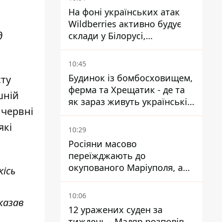
На фоні українських атак
Wildberries активно будує
д
склади у Білорусі,
Казахстані, Узбекистані
10:45
Будинок із бомбосховищем,
сту
ферма та Хрещатик - де та
шній
як зараз живуть українські
 червні
знаменитості
які
10:29
Росіяни масово
переїжджають до
окупованого Маріуполя, а
ісь
місцевих залишають без
житла
10:06
казав
12 уражених суден за
тиждень - Мадяр розповів