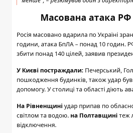
менше", – резюмував один з директорі
Масована атака РФ 
Росія масовано вдарила по Україні зра
години, атака БпЛА – понад 10 годин. Р
збити понад 140 цілей, заявив презид
У Києві постраждали:
Печерський, Гол
пошкодження будинків
, також удар бу
допомогу. У столиці та області діють а
На Рівненщині
удар припав по обласно
світлом та водою.
на Полтавщині
теж л
відключення.