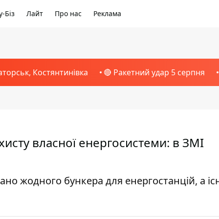
-Біз
Лайт
Про нас
Реклама
аторськ, Костянтинівка
🔴 Ракетний удар 5 серпня
ахисту власної енергосистеми: в ЗМІ
овано жодного бункера для енергостанцій, а і