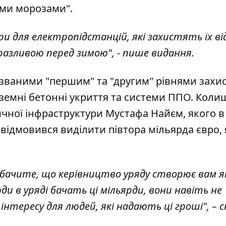
ми морозами".
и для електропідстанцій, які захистять їх ві
 вразливою перед зимою", - пише видання.
 званими "першим" та "другим" рівнями захи
адземні бетонні укриття та системи ППО. Коли
ичної інфраструктури Мустафа Найєм, якого в
 відмовився виділити півтора мільярда євро, 
бачите, що керівництво уряду створює вам як
ди в уряді бачать ці мільярди, вони навіть не
інтересу для людей, які надають ці гроші", – с