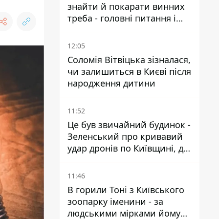
знайти й покарати винних
треба - головні питання і
висновки з конфлікту на
Теремках
12:05
Соломія Вітвіцька зізналася,
чи залишиться в Києві після
народження дитини
11:52
Це був звичайний будинок -
Зеленський про кривавий
удар дронів по Київщині, де
загинули дідусь, бабуся та їх
малолітній онук
11:46
В горили Тоні з Київського
зоопарку іменини - за
людськими мірками йому