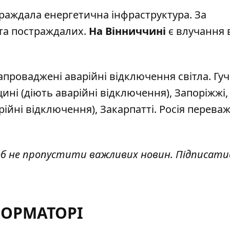
раждала енергетична інфраструктура. За
та постраждалих.
На Вінниччині
є влучання 
апроваджені аварійні відключення світла. Гу
ні (діють аварійні відключення), Запоріжжі,
рійні відключення), Закарпатті.
Росія перева
об не пропустити важливих новин. Підписати
ФОРМАТОРІ