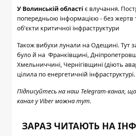
У Волинській області
є влучання. Пост
попередньою інформацією - без жертв 
обʼєкти критичної інфраструктури
Також вибухи лунали на Одещині. Тут з
було й на Франківщині, Дніпропетровщи
Хмельниччині, Чернігівщині (діють ава
цілила по енергетичній інфраструктурі
.
Підписуйтесь на наш
Telegram-канал
, щ
канал у Viber можна
тут
.
ЗАРАЗ ЧИТАЮТЬ НА ІН