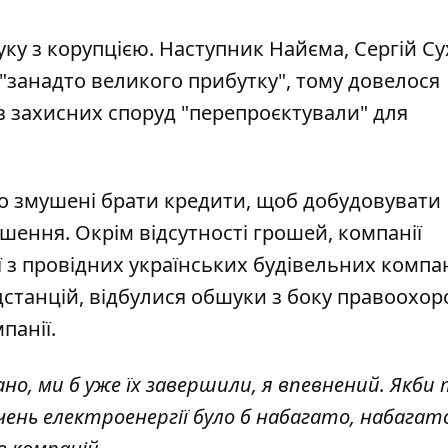
уку з корупцією. Наступник Найєма, Сергій Су
 "занадто великого прибутку", тому довелося
 з захисних споруд "перепроєктували" для
що змушені брати кредити, щоб добудовувати
ршення. Окрім відсутності грошей, компанії
єї з провідних українських будівельних компан
ідстанцій, відбулися обшуки з боку правоохо
панії.
ано, ми б уже їх завершили, я впевнений. Якби
ючень електроенергії було б набагато, набагат