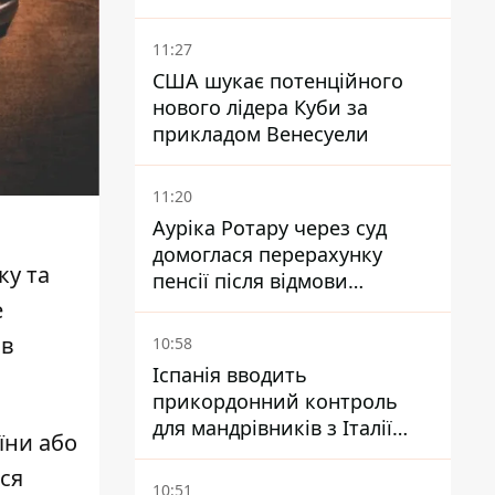
вже понад 90 років
11:27
США шукає потенційного
нового лідера Куби за
прикладом Венесуели
11:20
Ауріка Ротару через суд
домоглася перерахунку
ку та
пенсії після відмови
Пенсійного фонду
е
 в
10:58
Іспанія вводить
прикордонний контроль
для мандрівників з Італії
їни
або
через міграційний конфлікт
ся
10:51