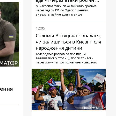
вдвічі через атаки росіян по
портах
Мінагрополітики різко знизило прогноз
через удари РФ по Одесі: пшениці
вивезуть майже вдвічі менше
12:05
Соломія Вітвіцька зізналася,
чи залишиться в Києві після
народження дитини
Телеведуча розповіла про плани
залишатися у столиці, попри тривоги
через зиму, та про чоловіка-військового
ження