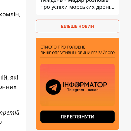
про успіхи морських дронів
у Чорному та Азовському
хомлін,
морях
БІЛЬШЕ НОВИН
СТИСЛО ПРО ГОЛОВНЕ
ЛИШЕ ОПЕРАТИВНІ НОВИНИ БЕЗ ЗАЙВОГО
ій, які
ронних
 третій
ПЕРЕГЛЯНУТИ
о