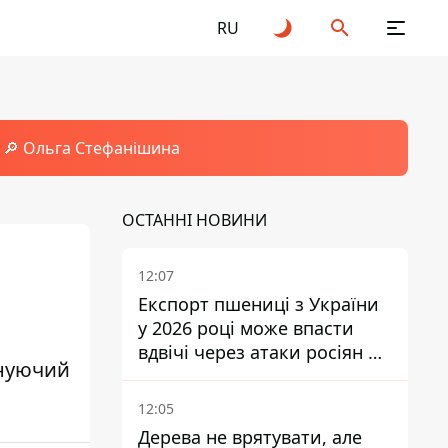
RU
🔎 Ольга Стефанішина
ОСТАННІ НОВИНИ
12:07
Експорт пшениці з України
у 2026 році може впасти
вдвічі через атаки росіян по
снуючий
портах
12:05
Дерева не врятувати, але