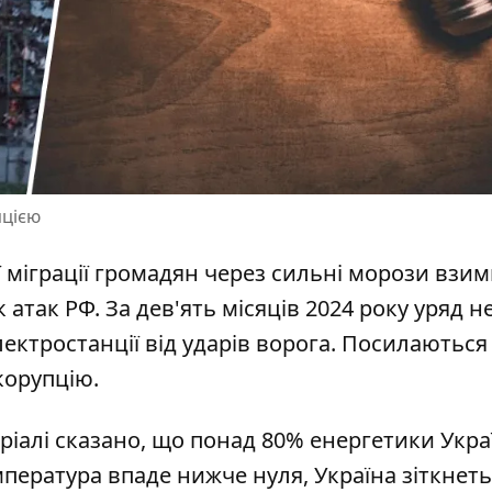
пцією
 міграції громадян через сильні морози взим
 атак РФ
. За дев'ять місяців 2024 року уряд н
лектростанції від ударів ворога. Посилаються
корупцію.
ріалі сказано, що понад 80%
енергетики Укра
пература впаде нижче нуля, Україна зіткнеть