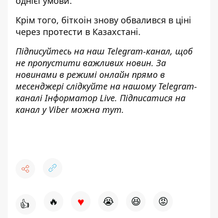
однієї умови.
Крім того,
біткоін знову обвалився в ціні
через протести
в Казахстані.
Підписуйтесь на наш
Telegram-канал
, щоб
не пропустити важливих новин. За
новинами в режимі онлайн прямо в
месенджері слідкуйте на нашому Telegram-
каналі
Інформатор Live
. Підписатися на
канал у Viber можна
тут
.
♥
🔥
😭
😆
😡
👍