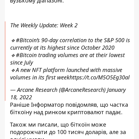
вузькому діапазоні.
The Weekly Update: Week 2
🔹
#Bitcoin
’s 90-day correlation to the S&P 500 is
currently at its highest since October 2020
🔹
#Bitcoin
trading volumes are at their lowest
since July
🔹A new NFT platform launched with massive
volumes in its first week
https://t.co/M5O5Eg30al
— Arcane Research (@ArcaneResearch)
January
18, 2022
Раніше
Інформатор
повідомляв, що
частка
біткоїну над ринком криптовалют падає
.
Також ми писали, що
біткоїн може
подорожчати до 100 тисяч доларів
, але за