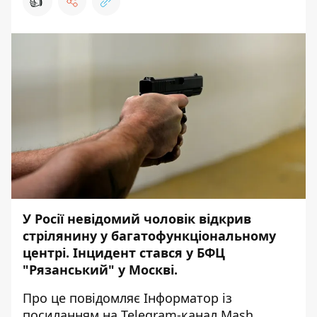
👍
У Росії невідомий чоловік відкрив
стрілянину у багатофункціональному
центрі. Інцидент стався у БФЦ
"Рязанський" у Москві.
Про це повідомляє
Інформатор
із
посиланням на
Telegram-канал Mash
.