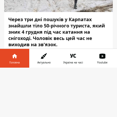
Через три дні пошуків у Карпатах
знайшли тіло 50-річного туриста, який
зник 4 грудня під час катання на
снігоході
. Чоловік весь цей час не
виходив на зв'язок.
Про це повідомляє
Інформатор
із
посиланням на управління
Державної
Головна
Актуально
Україна на часі
Youtube
служби з надзвичайних ситуацій.
.
Інформатор у
Завантажити
Чоловіка шукали з 4 грудня, він із друзями
телефоні
👉
пішов кататися на снігоходах, але
компанія втратила орієнтир. Пізніше двоє
чоловіків вийшли на зв'язок, а третій – ні.
Його шукали 90 рятувальників від
гірських пошуково-рятувальних відділень
з Ужгорода, Мукачевого, Іршави, Міжгір'я,