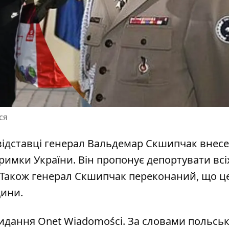
ся
відставці генерал Вальдемар Скшипчак внесе
римки України. Він пропонує
депортувати всі
 Також генерал Скшипчак переконаний, що ц
щини.
идання Onet Wiadomości
. За словами польсь