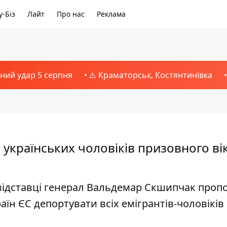
-Біз
Лайт
Про нас
Реклама
тний удар 5 серпня
⚠️ Краматорськ, Костянтинівка
українських чоловіків призовного вік
відставці генерал Вальдемар Скшипчак проп
раїн ЄС депортувати всіх емігрантів-чоловіків