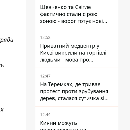
Шевченко та Світле
фактично стали сірою
зоною - ворог готує нові
атаки на Добропільському
напрямку
12:52
уряди
Приватний медцентр у
Києві викрили на торгівлі
людьми - мова про
ть
сурогатне материнство
12:47
На Теремках, де триває
протест проти зрубування
дерев, сталася сутичка зі
спецназом поліції
ях
12:44
Кияни можуть
розраховувати на