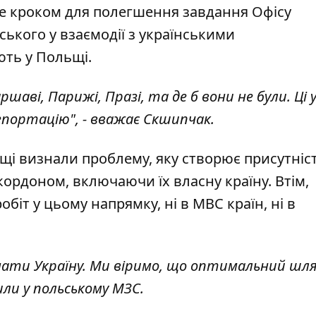
де кроком для полегшення завдання Офісу
ького у взаємодії з українськими
ть у Польщі.
ршаві, Парижі, Празі, та де б вони не були. Ці 
епортацію", - вважає Скшипчак.
щі визнали проблему, яку створює присутніс
кордоном, включаючи їх власну країну. Втім,
біт у цьому напрямку, ні в МВС країн, ні в
мати Україну. Ми віримо, що оптимальний шл
или у польському МЗС.