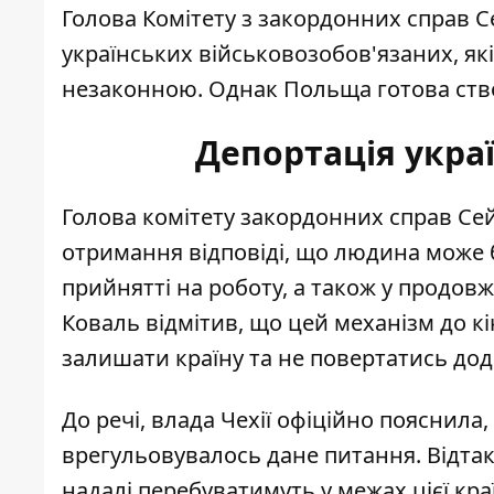
Голова Комітету з закордонних справ 
українських військовозобов'язаних, які 
незаконною. Однак Польща готова
ств
Депортація украї
Голова комітету закордонних справ Се
отримання відповіді, що людина може б
прийнятті на роботу, а також у продовж
Коваль відмітив, що цей механізм до к
залишати країну та не повертатись додо
До речі, влада Чехії офіційно пояснила
врегульовувалось дане питання. Відтак
надалі
перебуватимуть у межах цієї кра