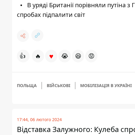
В уряді Британії порівняли путіна з
спробах підпалити світ
♥
👍
🔥
😭
😆
😡
ПОЛЬЩА
ВІЙСЬКОВІ
МОБІЛІЗАЦІЯ В УКРАЇНІ
17:44, 06 лютого 2024
Відставка Залужного: Кулеба спр