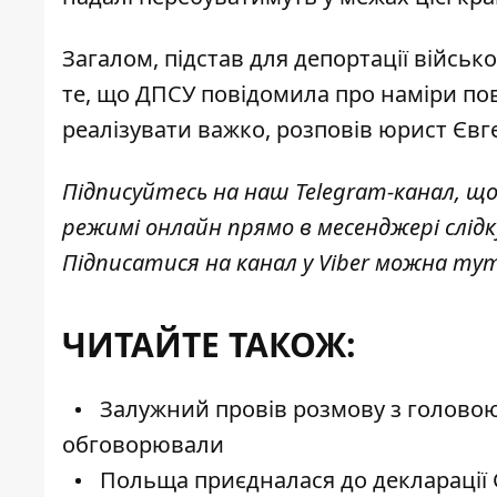
Загалом, підстав для депортації військ
те, що ДПСУ повідомила про наміри по
реалізувати важко
, розповів юрист Єв
Підписуйтесь на наш
Telegram-канал
, щ
режимі онлайн прямо в месенджері слід
Підписатися на канал у Viber можна
ту
ЧИТАЙТЕ ТАКОЖ:
Залужний провів розмову з головою
обговорювали
Польща приєдналася до декларації G