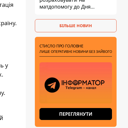
тація
матдопомогу до Дня
незалежності - кому її
дадуть
країну
.
БІЛЬШЕ НОВИН
СТИСЛО ПРО ГОЛОВНЕ
ЛИШЕ ОПЕРАТИВНІ НОВИНИ БЕЗ ЗАЙВОГО
ь у
х.
ну.
ПЕРЕГЛЯНУТИ
 й