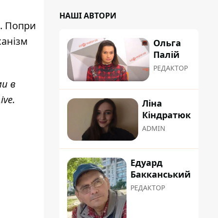
НАШІ АВТОРИ
є. Попри
ханізм
Ольга
Палій
РЕДАКТОР
ми в
ive
.
Ліна
Кіндратюк
ADMIN
Едуард
Бакканський
РЕДАКТОР