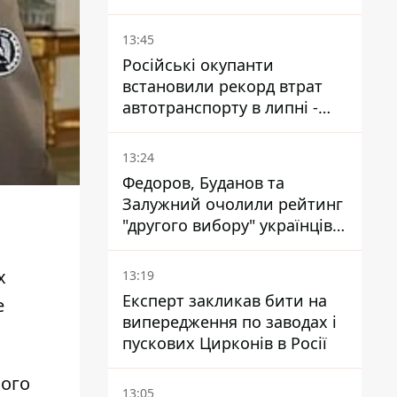
призначення нової
гомельської бригади
13:45
Російські окупанти
встановили рекорд втрат
автотранспорту в липні -
майже 14 тисяч одиниць
13:24
Федоров, Буданов та
Залужний очолили рейтинг
"другого вибору" українців -
опитування показало
альтернативні симпатії
х
13:19
Експерт закликав бити на
е
випередження по заводах і
пускових Цирконів в Росії
кого
13:05