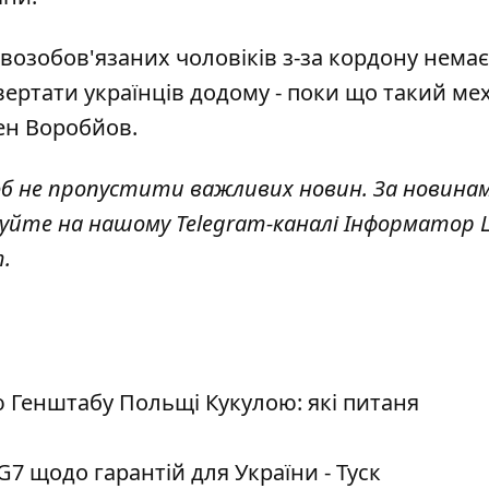
овозобов'язаних чоловіків з-за кордону нема
вертати українців додому - поки що
такий ме
ген Воробйов.
об не пропустити важливих новин. За новина
куйте на нашому Telegram-каналі
Інформатор L
т
.
 Генштабу Польщі Кукулою: які питаня
7 щодо гарантій для України - Туск