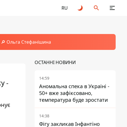
RU
🔎 Ольга Стефанішина
ОСТАННІ НОВИНИ
14:59
у -
Аномальна спека в Україні -
50+ вже зафіксовано,
температура буде зростати
онує
14:38
Фігу закликав Інфантіно