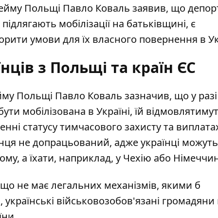
Сейму Польщі Павло Коваль заявив, що депор
підлягають мобілізації на батьківщині, є
орити умови для їх власного повернення в У
нців з Польщі та країн ЄС
йму Польщі Павло Коваль зазначив, що у разі
ути мобілізована в Україні, їй відмовлятимут
енні статусу тимчасового захисту та виплата
інця не допрацьований, адже українці можуть
му, а їхати, наприклад, у Чехію або Німеччи
, що не має легальних механізмів, якими б
, українські військовозобов'язані громадяни
їни
.