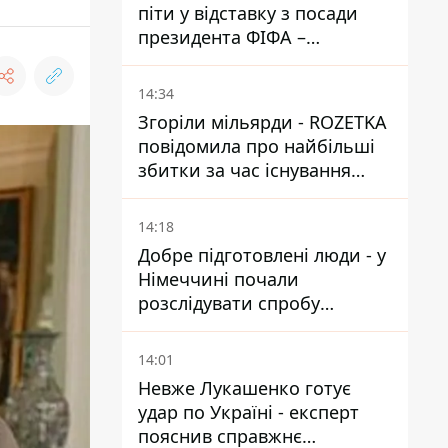
піти у відставку з посади
президента ФІФА –
врятувати футбол ще не
пізно
14:34
Згоріли мільярди - ROZETKA
повідомила про найбільші
збитки за час існування
компанії
14:18
Добре підготовлені люди - у
Німеччині почали
розслідувати спробу
вдарити дроном по
українському літаку на
14:01
аеродромі Лейпцигу
Невже Лукашенко готує
удар по Україні - експерт
пояснив справжнє