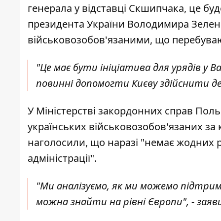
генерала у відставці Скшипчака, це бу
президента України Володимира Зеленс
військовозобов'язаними, що перебуваю
"Це має бути ініціатива для урядів у Ва
повинні допомогти Києву здійснити д
У Міністерстві закордонних справ Поль
українських військовозобов'язаних за 
наголосили, що наразі "немає жодних ро
адміністрації".
"Ми аналізуємо, як ми можемо підтри
можна знайти на рівні Європи", - заяв