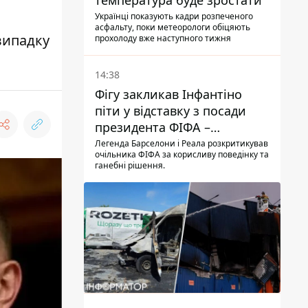
температура буде зростати
Українці показують кадри розпеченого
асфальту, поки метеорологи обіцяють
випадку
прохолоду вже наступного тижня
14:38
Фігу закликав Інфантіно
піти у відставку з посади
президента ФІФА –
врятувати футбол ще не
Легенда Барселони і Реала розкритикував
очільника ФІФА за корисливу поведінку та
пізно
ганебні рішення.