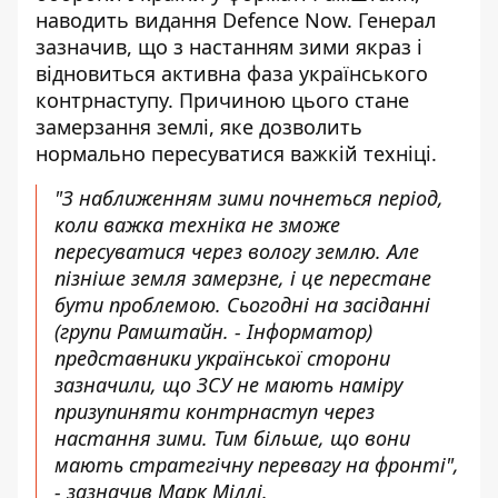
наводить видання Defence Now. Генерал
зазначив, що з настанням зими якраз і
відновиться активна фаза українського
контрнаступу. Причиною цього стане
замерзання землі, яке дозволить
нормально пересуватися важкій техніці.
"З наближенням зими почнеться період,
коли важка техніка не зможе
пересуватися через вологу землю. Але
пізніше земля замерзне, і це перестане
бути проблемою. Сьогодні на засіданні
(групи Рамштайн. - Інформатор)
представники української сторони
зазначили, що ЗСУ не мають наміру
призупиняти контрнаступ через
настання зими. Тим більше, що вони
мають стратегічну перевагу на фронті",
- зазначив Марк Міллі.