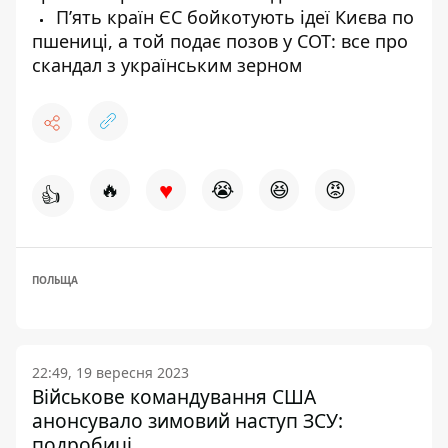
Пʼять країн ЄС бойкотують ідеї Києва по
пшениці, а той подає позов у СОТ: все про
скандал з українським зерном
♥
🔥
😭
😆
😡
👍
ПОЛЬЩА
22:49, 19 вересня 2023
Військове командування США
анонсувало зимовий наступ ЗСУ:
подробиці