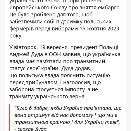
українського зерна. Попри рішення
Європейського Союзу про зняття ембарго.
Це було зроблено для того, щоб
забезпечити собі підтримку польських
фермерів перед виборами 15 жовтня 2023
року.
У вівторок, 19 вересня, президент Польщі
Анджей Дуда в ООН
заявив
, що українська
влада має пам’ятати про транзитний
статус своєї країни. Дуда додав,
що польська влада пояснить ситуацію
перед трибуналом, і наголосив, що
заборона стосується імпорту, а не
транзиту українського зерна.
"Було б добре, якби Україна пам'ятала, що
вона отримує від нас допомогу і що ми є
транзитною країною і для України теж",
- сказав Дуда.