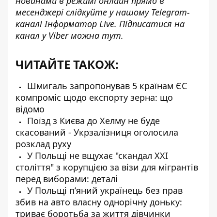
новинами в режимі онлайн прямо в
месенджері слідкуйте у нашому Telegram-
каналі
Інформатор Live
. Підписатися на
канал у Viber можна
тут
.
ЧИТАЙТЕ ТАКОЖ:
Шмигаль запропонував 5 країнам ЄС
компроміс щодо експорту зерна: що
відомо
Поїзд з Києва до Хелму не буде
скасований - Укрзалізниця оголосила
розклад руху
У Польщі не вщухає "скандал XXI
століття" з корупцією за візи для мігрантів
перед виборами: деталі
У Польщі пʼяний українець без прав
збив на авто власну однорічну доньку:
триває боротьба за життя дівчинки