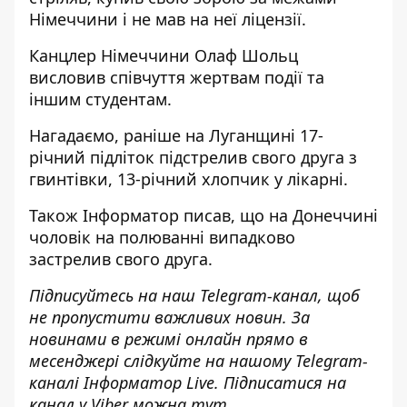
Німеччини і не мав на неї ліцензії.
Канцлер Німеччини Олаф Шольц
висловив співчуття жертвам події та
іншим студентам.
Нагадаємо, раніше на Луганщині
17-
річний підліток підстрелив свого друга з
гвинтівки
, 13-річний хлопчик у лікарні.
Також
Інформатор
писав, що на Донеччині
чоловік на полюванні випадково
застрелив свого друга
.
Підписуйтесь на наш
Telegram-канал
, щоб
не пропустити важливих новин. За
новинами в режимі онлайн прямо в
месенджері слідкуйте на нашому Telegram-
каналі
Інформатор Live
. Підписатися на
канал у Viber можна
тут
.