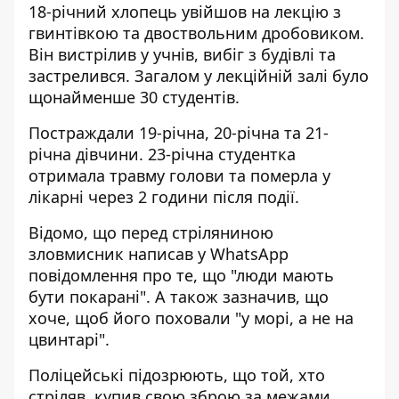
18-річний хлопець увійшов на лекцію з
гвинтівкою та двоствольним дробовиком.
Він вистрілив у учнів, вибіг з будівлі та
застрелився. Загалом у лекційній залі було
щонайменше 30 студентів.
Постраждали 19-річна, 20-річна та 21-
річна дівчини. 23-річна студентка
отримала травму голови та померла у
лікарні через 2 години після події.
Відомо, що перед стріляниною
зловмисник написав у WhatsApp
повідомлення про те, що "люди мають
бути покарані". А також зазначив, що
хоче, щоб його поховали "у морі, а не на
цвинтарі".
Поліцейські підозрюють, що той, хто
стріляв, купив свою зброю за межами